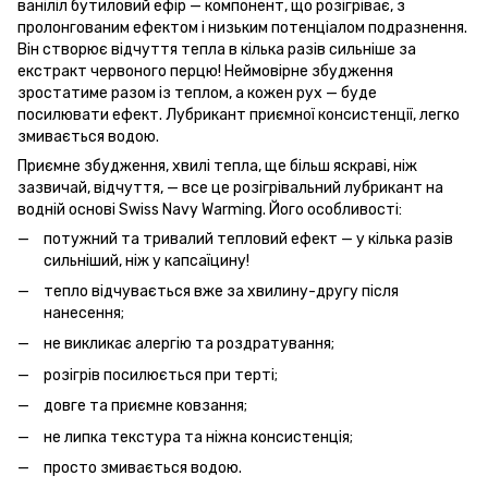
ваніліл бутиловий ефір — компонент, що розігріває, з
пролонгованим ефектом і низьким потенціалом подразнення.
Він створює відчуття тепла в кілька разів сильніше за
екстракт червоного перцю! Неймовірне збудження
зростатиме разом із теплом, а кожен рух — буде
посилювати ефект. Лубрикант приємної консистенції, легко
змивається водою.
Приємне збудження, хвилі тепла, ще більш яскраві, ніж
зазвичай, відчуття, — все це розігрівальний лубрикант на
водній основі Swiss Navy Warming. Його особливості:
потужний та тривалий тепловий ефект — у кілька разів
сильніший, ніж у капсаїцину!
тепло відчувається вже за хвилину-другу після
нанесення;
не викликає алергію та роздратування;
розігрів посилюється при терті;
довге та приємне ковзання;
не липка текстура та ніжна консистенція;
просто змивається водою.