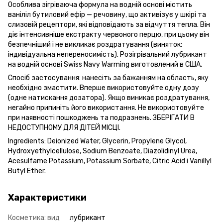
Особлива зігріваюча формула на водній основі містить
ваніліл бутиловий ефір — речовину, що активізує у шкірі та
слизовій рецептори, які відповідають за відчуття тепла. Він
діє інтенсивніше екстракту червоного перцю, при цьому він
безпечніший і не викликає роздратування (виняток:
індивідуальна непереносимість). Розігрівальний лубрикант
на водній основі Swiss Navy Warming виготовлений в США.
Спосіб застосування: нанесіть за бажанням на область, яку
необхідно змастити. Вперше використовуйте одну дозу
(одне натискання дозатора). Якщо виникає роздратування,
негайно припиніть його використання. Не використовуйте
при наявності пошкоджень та подразнень. ЗБЕРІГАТИ В
НЕДОСТУПНОМУ ДЛЯ ДІТЕЙ МІСЦІ.
Ingredients: Deionized Water, Glycerin, Propylene Glycol,
Hydroxyethylcellulose, Sodium Benzoate, Diazolidinyl Urea,
Acesulfame Potassium, Potassium Sorbate, Citric Acid і Vanillyl
Butyl Ether.
Характеристики
Косметика: вид
лубрикант