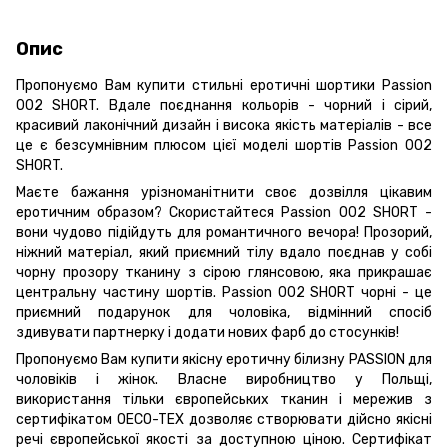
Опис
Пропонуємо Вам купити стильні еротичні шортики Passion
002 SHORT. Вдале поєднання кольорів - чорний і сірий,
красивий лаконічний дизайн і висока якість матеріалів - все
це є безсумнівним плюсом цієї моделі шортів Passion 002
SHORT.
Маєте бажання урізноманітнити своє дозвілля цікавим
еротичним образом? Скористайтеся Passion 002 SHORT -
вони чудово підійдуть для романтичного вечора! Прозорий,
ніжний матеріал, який приємний тілу вдало поєднав у собі
чорну прозору тканину з сірою глянсовою, яка прикрашає
центральну частину шортів. Passion 002 SHORT чорні - це
приємний подарунок для чоловіка, відмінний спосіб
здивувати партнерку і додати нових фарб до стосунків!
Пропонуємо Вам купити якісну еротичну білизну PASSION для
чоловіків і жінок. Власне виробництво у Польщі,
використання тільки європейських тканин і мережив з
сертифікатом OECO-TEX дозволяє створювати дійсно якісні
речі європейської якості за доступною ціною. Сертифікат