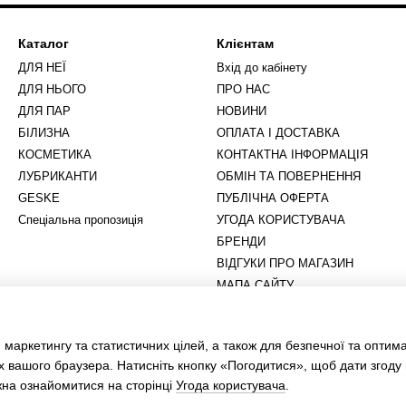
Каталог
Клієнтам
ДЛЯ НЕЇ
Вхід до кабінету
ДЛЯ НЬОГО
ПРО НАС
ДЛЯ ПАР
НОВИНИ
БІЛИЗНА
ОПЛАТА І ДОСТАВКА
КОСМЕТИКА
КОНТАКТНА ІНФОРМАЦІЯ
ЛУБРИКАНТИ
ОБМІН ТА ПОВЕРНЕННЯ
GESKE
ПУБЛІЧНА ОФЕРТА
Спеціальна пропозиція
УГОДА КОРИСТУВАЧА
БРЕНДИ
ВІДГУКИ ПРО МАГАЗИН
МАПА САЙТУ
Ми в соцмережах
 маркетингу та статистичних цілей, а також для безпечної та оптим
х вашого браузера. Натисніть кнопку «Погодитися», щоб дати згоду
жна ознайомитися на сторінці
Угода користувача
.