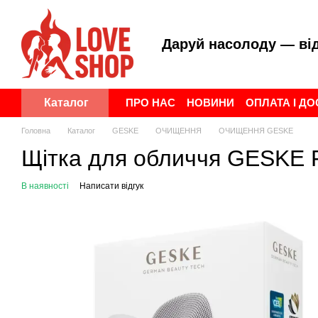
Перейти до основного контенту
Даруй насолоду — ві
ПРО НАС
НОВИНИ
ОПЛАТА І Д
Каталог
ПУБЛІЧНА ОФЕРТА
УГОДА КОР
Головна
Каталог
GESKE
ОЧИЩЕННЯ
ОЧИЩЕННЯ GESKE
Щітка для обличчя GESKE Fac
В наявності
Написати відгук