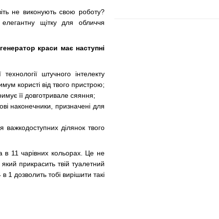
віть не виконують свою роботу?
елегантну щітку для обличчя
генератор краси має наступні
 технології штучного інтелекту
имум користі від твого пристрою;
тримує її довготривале сяяння;
онові наконечники, призначені для
ня важкодоступних ділянок твого
а в 11 чарівних кольорах. Це не
 який прикрасить твій туалетний
в 1 дозволить тобі вирішити такі