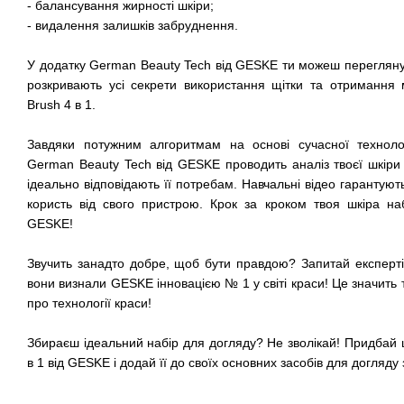
- балансування жирності шкіри;
- видалення залишків забруднення.
У додатку German Beauty Tech від GESKE ти можеш переглянути
розкривають усі секрети використання щітки та отримання м
Brush 4 в 1.
Завдяки потужним алгоритмам на основі сучасної технолог
German Beauty Tech від GESKE проводить аналіз твоєї шкіри 
ідеально відповідають її потребам. Навчальні відео гаранту
користь від свого пристрою. Крок за кроком твоя шкіра на
GESKE!
Звучить занадто добре, щоб бути правдою? Запитай експерт
вони визнали GESKE інновацією № 1 у світі краси! Це значить 
про технології краси!
Збираєш ідеальний набір для догляду? Не зволікай! Придбай щ
в 1 від GESKE і додай її до своїх основних засобів для догляду