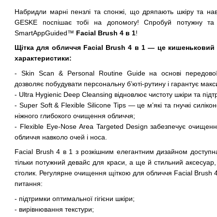
Набридли марні пензлі та спонжі, що дряпають шкіру та на
GESKE поспішає тобі на допомогу! Спробуй потужну та 
SmartAppGuided™
Facial Brush 4 в 1
!
Щітка для обличчя Facial Brush 4 в 1 — це кишеньковий 
характеристики:
- Skin Scan & Personal Routine Guide на основі передової
дозволяє побудувати персональну б’юті-рутину і гарантує макс
- Ultra Hygienic Deep Cleansing відновлює чистоту шкіри та під
- Super Soft & Flexible Silicone Tips — це мʼякі та гнучкі силік
ніжного глибокого очищення обличчя;
- Flexible Eye-Nose Area Targeted Design забезпечує очищен
обличчя навколо очей і носа.
Facial Brush 4 в 1 з розкішним елегантним дизайном доступн
тільки потужний девайс для краси, а ще й стильний аксесуар,
столик. Регулярне очищення щіткою для обличчя Facial Brush 4 
питання:
- підтримки оптимальної гігієни шкіри;
- вирівнювання текстури;