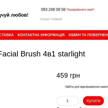
093 248 09 56
Передзвонити вам?
дчуй любов!
ОСТАВКА
КОНТАКТНА ІНФОРМАЦІЯ
ОБМІН ТА ПОВЕРНЕ
ИСТУВАЧА
БРЕНДИ
ВІДГУКИ ПРО МАГАЗИН
ial Brush 4в1 starlight
459 грн
Увійти
для відображення накоп
%
Купити