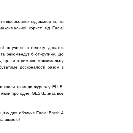
 відеосеанси від експертів, які
аксимальної користі від Facial
ії штучного інтелекту додаток
та рекомендує б’юті-рутину, що
ють, що ти отримаєш максимальну
буватиме досконалості разом з
ів краси та моди журналу ELLE:
тільки про одне: GESKE знає все
ітку для обличчя Facial Brush 4
 за шкірою!