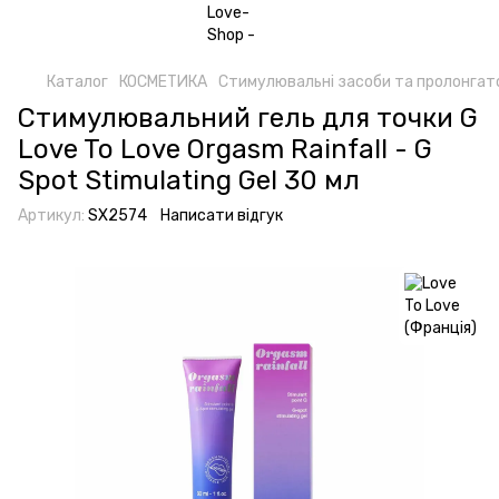
Каталог
КОСМЕТИКА
Стимулювальні засоби та пролонгат
Стимулювальний гель для точки G
Love To Love Orgasm Rainfall - G
Spot Stimulating Gel 30 мл
Артикул:
SX2574
Написати відгук