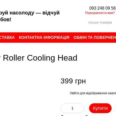
093 248 09 56
руй насолоду — відчуй
Передзвонити вам?
бов!
ОСТАВКА
КОНТАКТНА ІНФОРМАЦІЯ
ОБМІН ТА ПОВЕРНЕ
ИСТУВАЧА
БРЕНДИ
ВІДГУКИ ПРО МАГАЗИН
oller Cooling Head
399 грн
Увійти
для відображення накоп
%
Купити