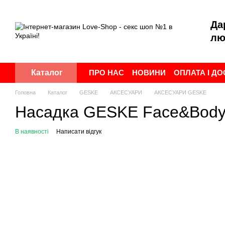
Перейти до основного контенту
Да
лю
ПРО НАС
НОВИНИ
ОПЛАТА І Д
Каталог
ПУБЛІЧНА ОФЕРТА
УГОДА КОР
Головна
Каталог
GESKE
АКСЕСУАРИ
АКСЕСУАРИ GESKE
Насадка GESKE Face&Body R
В наявності
Написати відгук