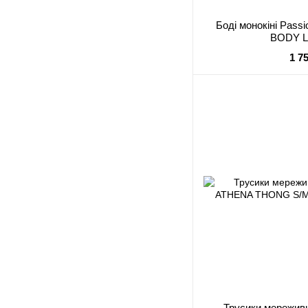
Боді монокіні Pass
BODY L/
1 7
Трусики мереживн