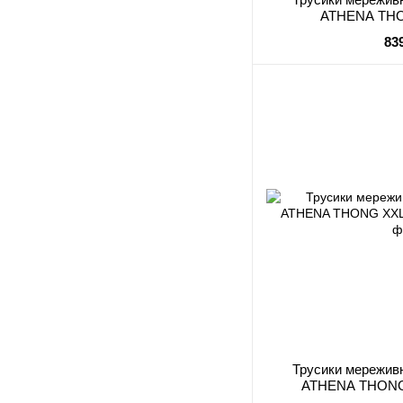
ATHENA THO
83
Трусики мереживн
ATHENA THONG 