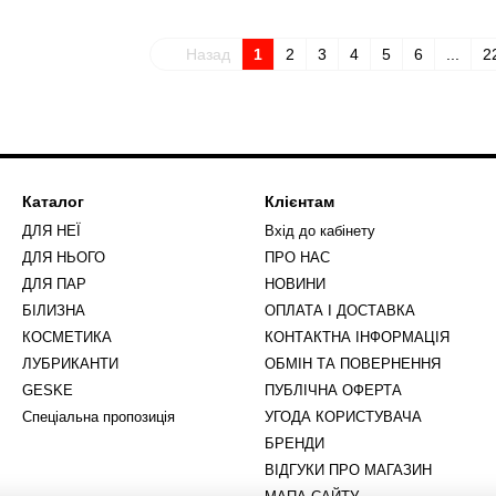
Назад
1
2
3
4
5
6
...
2
Каталог
Клієнтам
ДЛЯ НЕЇ
Вхід до кабінету
ДЛЯ НЬОГО
ПРО НАС
ДЛЯ ПАР
НОВИНИ
БІЛИЗНА
ОПЛАТА І ДОСТАВКА
КОСМЕТИКА
КОНТАКТНА ІНФОРМАЦІЯ
ЛУБРИКАНТИ
ОБМІН ТА ПОВЕРНЕННЯ
GESKE
ПУБЛІЧНА ОФЕРТА
Спеціальна пропозиція
УГОДА КОРИСТУВАЧА
БРЕНДИ
ВІДГУКИ ПРО МАГАЗИН