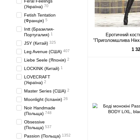
Feral Feelings
70
(Україна)
Fetish Tentation
5
(Франція)
Intt (Бразилия-
1
Еротичний кост
Португалия)
"Приголомшлива Ніккі
325
JSY (Китай)
трусики, ка
1 3
407
Leg Avenue (США)
2
Liebe Seele (Японія)
1
LOCKINK (Китай)
LOVECRAFT
2
(Україна)
2
Master Series (США)
26
Moonlight (Іспанія)
Noir Handmade
748
(Польща)
Obsessive
537
(Польща)
1352
Passion (Польща)