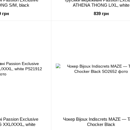
NG S/M, black
ATHENA THONG L/XL, white
9 грн
839 грн
і Passion Exclusive
Чокер Bijoux Indiscrets MAZE — T
XXL/XXXL, white
Chocker Black