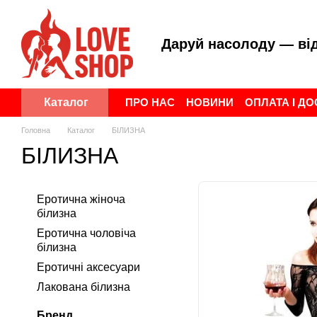
Перейти до основного контенту
Даруй насолоду — ві
ПРО НАС
НОВИНИ
ОПЛАТА І Д
Каталог
ПУБЛІЧНА ОФЕРТА
УГОДА КОР
Головна
Каталог
БІЛИЗНА
БІЛИЗНА
Еротична жіноча
білизна
Еротична чоловіча
білизна
Еротичні аксесуари
Лакована білизна
Бренд