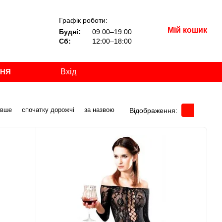
Графік роботи:
Мій кошик
Будні:
09:00–19:00
Сб:
12:00–18:00
ННЯ
Вхід
евше
спочатку дорожчі
за назвою
Відображення: