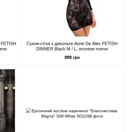
s FETISH
Сукня-сітка з декольте Anne De Ales FETISH
лече
DINNER Black M / L, оголене плече
989 грн