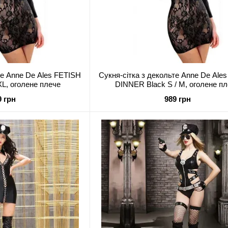
те Anne De Ales FETISH
Сукня-сітка з декольте Anne De Ale
L, оголене плече
DINNER Black S / M, оголене п
9 грн
989 грн