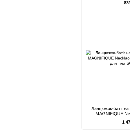
83
Ланцюжок-батіг на 
MAGNIFIQUE Neck
прикрас
1 4