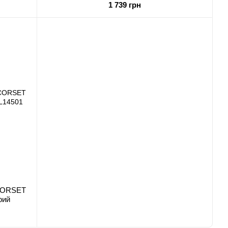
1 739 грн
 CORSET
рий