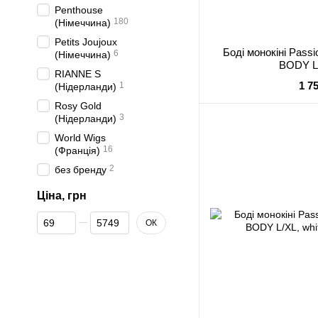
Penthouse
180
(Німеччина)
Petits Joujoux
Боді монокіні Pass
6
(Німеччина)
BODY L/
RIANNE S
1 7
1
(Нідерланди)
Rosy Gold
3
(Нідерланди)
World Wigs
16
(Франція)
2
без бренду
Ціна, грн
Від Ціна, грн
До Ціна, грн
ОК