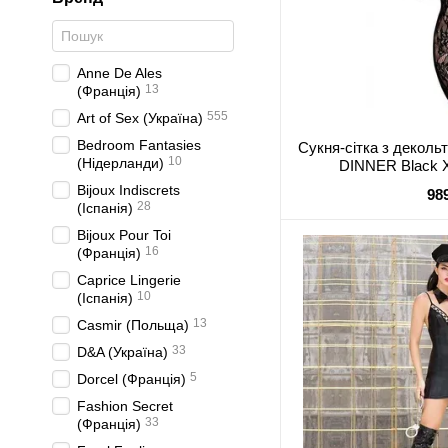
Anne De Ales
13
(Франція)
555
Art of Sex (Україна)
Bedroom Fantasies
Сукня-сітка з деколь
10
(Нідерланди)
DINNER Black X
Bijoux Indiscrets
98
28
(Іспанія)
Bijoux Pour Toi
16
(Франція)
Caprice Lingerie
10
(Іспанія)
13
Casmir (Польща)
33
D&A (Україна)
5
Dorcel (Франція)
Fashion Secret
33
(Франція)