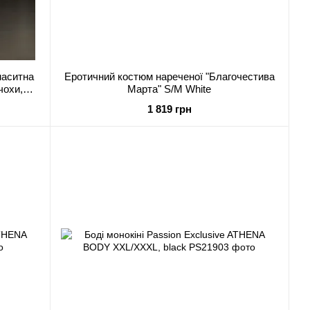
наситна
Еротичний костюм нареченої "Благочестива
чохи,
Марта" S/M White
1 819 грн