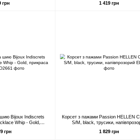
9 грн
1 419 грн
шию Bijoux Indiscrets
Корсет з пажами Passion HELLEN
lace Whip - Gold,
S/M, black, трусики, напівпрозо
а для тіла
79 грн
1 829 грн