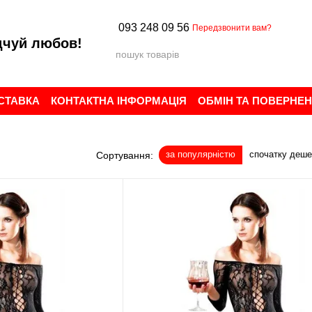
093 248 09 56
Передзвонити вам?
дчуй любов!
ОСТАВКА
КОНТАКТНА ІНФОРМАЦІЯ
ОБМІН ТА ПОВЕРНЕ
ИСТУВАЧА
БРЕНДИ
ВІДГУКИ ПРО МАГАЗИН
за популярністю
спочатку деш
Сортування: