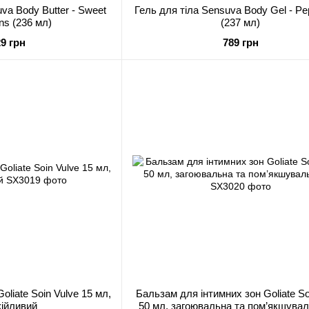
va Body Butter - Sweet
Гель для тіла Sensuva Body Gel - Pe
ns (236 мл)
(237 мл)
29 грн
789 грн
liate Soin Vulve 15 мл,
Бальзам для інтимних зон Goliate So
кійливий
50 мл, загоювальна та пом’якшувал