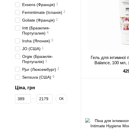
1
Exsens (Франція)
2
Femintimate (Іспанія)
2
Goliate (Франція)
Intt (Бразилия-
4
Португалия)
3
Iroha (Япония)
1
JO (США)
Orgie (Бразилія-
Гель для інтимної 
1
Португалія)
Balance, 100 мл,
органіч
2
Pjur (Люксембург)
42
9
Sensuva (США)
Ціна, грн
Від Ціна, грн
До Ціна, грн
ОК