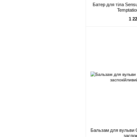
Батер для тіла Sensu
Temptatio
1 2
Бальзам для вульви Go
заспо