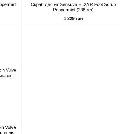
ppermint
Скраб для ніг Sensuva ELXYR Foot Scrub
Peppermint (236 мл)
1 229 грн
in Vulve
ьна дія