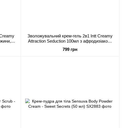
 Creamy
Зволожувальний крем-гель 2в1 Intt Creamy
ожини,
Attraction Seduction 100мл з афродизіаком,
унісекс
799 грн