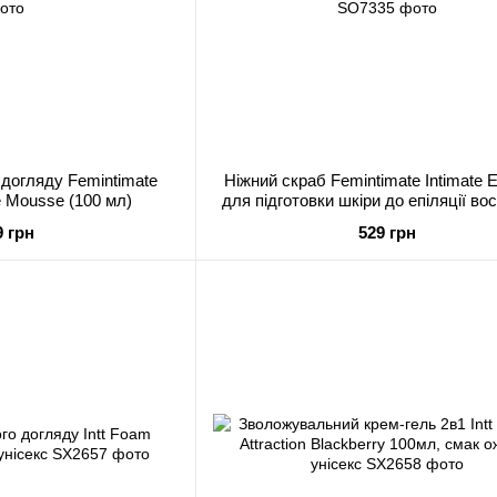
 догляду Femintimate
Ніжний скраб Femintimate Intimate Ex
e Mousse (100 мл)
для підготовки шкіри до епіляції во
мл)
9 грн
529 грн