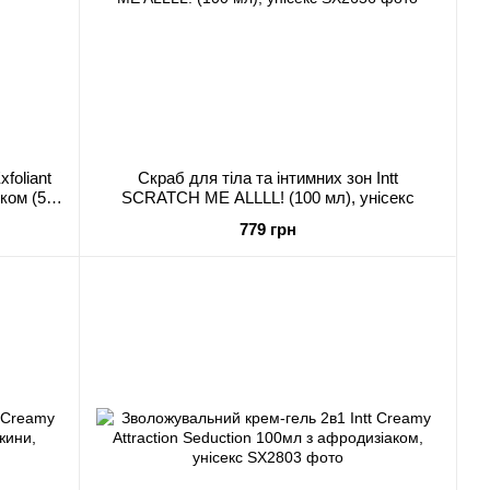
foliant
Скраб для тіла та інтимних зон Intt
ском (50
SCRATCH ME ALLLL! (100 мл), унісекс
779 грн