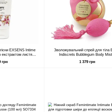
гігієни EXSENS Intime
Зволожувальний спрей для тіла B
 з екстрактом листя
Indiscrets Bubblegum Body Mist 
ного алое
збуджувальним фруктовим аром
9 грн
1 379 грн