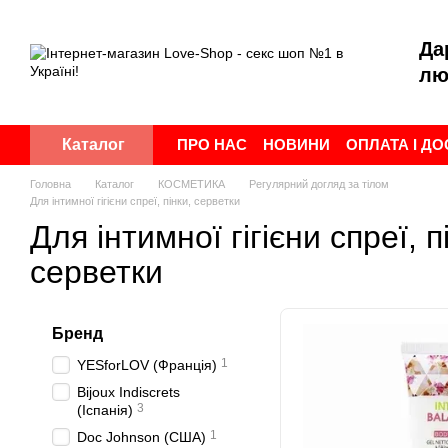
Перейти до основного контенту
Да
лю
ПРО НАС
НОВИНИ
ОПЛАТА І Д
Каталог
ПУБЛІЧНА ОФЕРТА
УГОДА КОР
Головна
Каталог
КОСМЕТИКА
Регулярний догляд за тілом
Для інтимної гігієни спреї, пінки, серветки
Для інтимної гігієни спреї, п
серветки
Бренд
1
YESforLOV (Франція)
Bijoux Indiscrets
3
(Іспанія)
1
Doc Johnson (США)