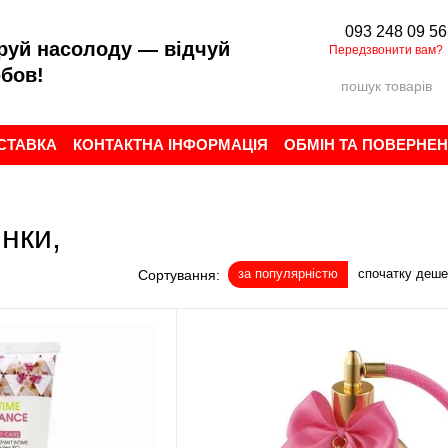
093 248 09 56
руй насолоду — відчуй
Передзвонити вам?
бов!
ОСТАВКА
КОНТАКТНА ІНФОРМАЦІЯ
ОБМІН ТА ПОВЕРНЕ
ИСТУВАЧА
БРЕНДИ
ВІДГУКИ ПРО МАГАЗИН
інки,
за популярністю
спочатку деш
Сортування: