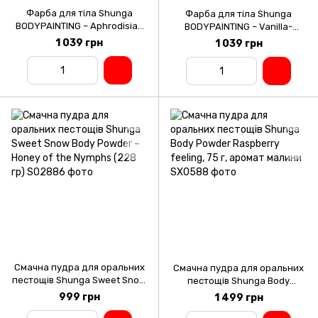
Фарба для тіла Shunga
Фарба для тіла Shunga
BODYPAINTING – Aphrodisiac
BODYPAINTING – Vanilla-
chocolate (100 мл) без
Chocolate Temptation (100 мл)
1 039 грн
1 039 грн
глютену та парабенів
без глютену та парабенів
Смачна пудра для оральних
Смачна пудра для оральних
пестощів Shunga Sweet Snow
пестощів Shunga Body
Body Powder – Honey of the
Powder Raspberry feeling, 75
999 грн
1 499 грн
Nymphs (228 гр)
г, аромат малини