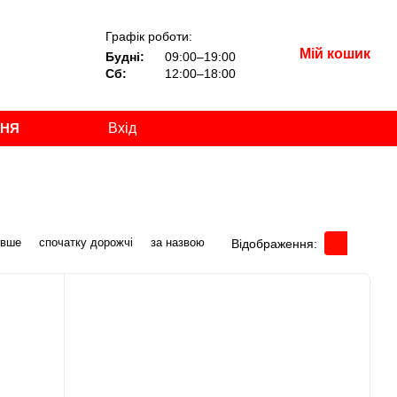
Графік роботи:
Мій кошик
Будні:
09:00–19:00
Сб:
12:00–18:00
ННЯ
Вхід
евше
спочатку дорожчі
за назвою
Відображення: