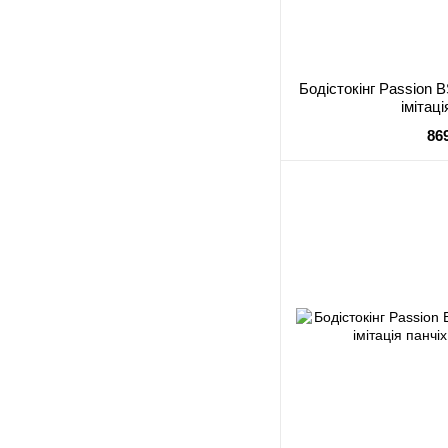
Бодістокінг Passion B
імітац
86