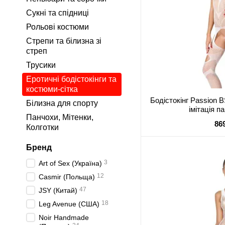
Сукні та спідниці
Рольові костюми
Стрепи та білизна зі
стреп
Трусики
Еротичні бодістокінги та
костюми-сітка
Бодістокінг Passion B
Білизна для спорту
імітація п
Панчохи, Мітенки,
86
Колготки
Бренд
3
Art of Sex (Україна)
12
Casmir (Польща)
47
JSY (Китай)
18
Leg Avenue (США)
Noir Handmade