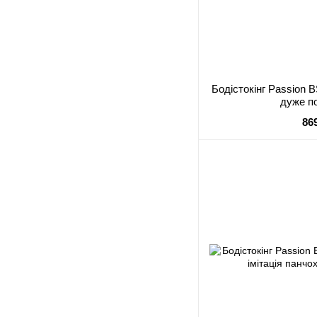
Бодістокінг Passion B
дуже п
86