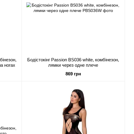
бінезон,
Бодістокінг Passion BS036 white, комбінезон,
на ногах
лямки через одне плече
869 грн