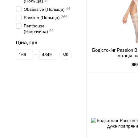
24
(Польща)
44
Obsessive (Польща)
266
Passion (Польща)
Penthouse
30
(Німеччина)
Ціна, грн
Бодістокінг Passion B
Від Ціна, грн
До Ціна, грн
ОК
імітація п
86