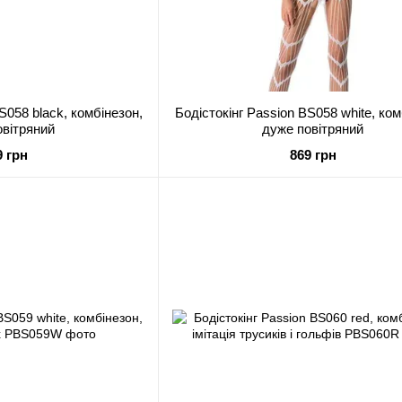
S058 black, комбінезон,
Бодістокінг Passion BS058 white, ком
овітряний
дуже повітряний
9 грн
869 грн