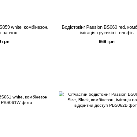
S059 white, комбінезон,
Бодістокінг Passion BS060 red, комб
ія панчох
імітація трусиків і гольфів
9 грн
869 грн