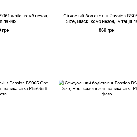
S061 white, комбінезон,
Сітчастий бодістокінг Passion BS0
ія панчіх
Size, Black, комбінезон, імітація п
відкритий доступ
9 грн
869 грн