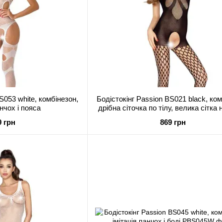
S053 white, комбінезон,
Бодістокінг Passion BS021 black, ком
анчох і пояса
дрібна сіточка по тілу, велика сітка 
9 грн
869 грн