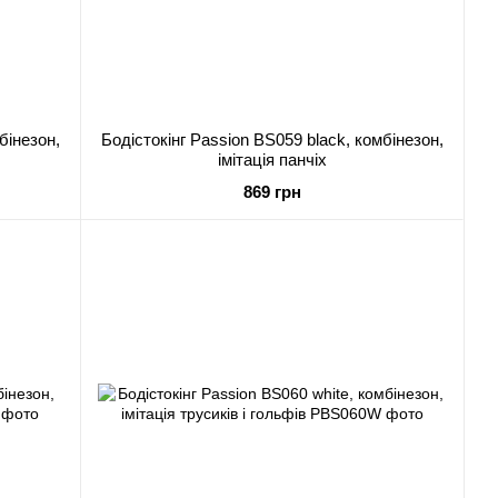
бінезон,
Бодістокінг Passion BS059 black, комбінезон,
імітація панчіх
869 грн