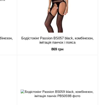
бінезон,
Бодістокінг Passion BS057 black, комбінезон,
імітація панчох і пояса
869 грн