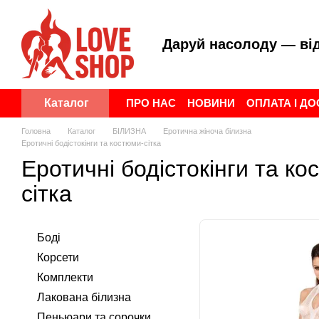
Перейти до основного контенту
Даруй насолоду — ві
ПРО НАС
НОВИНИ
ОПЛАТА І Д
Каталог
ПУБЛІЧНА ОФЕРТА
УГОДА КОР
Головна
Каталог
БІЛИЗНА
Еротична жіноча білизна
Еротичні бодістокінги та костюми-сітка
Еротичні бодістокінги та ко
сітка
Боді
Корсети
Комплекти
Лакована білизна
Пеньюари та сорочки