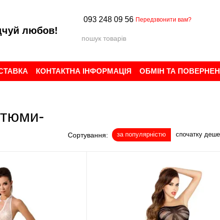
093 248 09 56
Передзвонити вам?
дчуй любов!
ОСТАВКА
КОНТАКТНА ІНФОРМАЦІЯ
ОБМІН ТА ПОВЕРНЕ
ИСТУВАЧА
БРЕНДИ
ВІДГУКИ ПРО МАГАЗИН
стюми-
за популярністю
спочатку деш
Сортування: