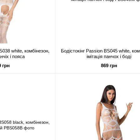
S038 white, комбінезон,
Бодістокінг Passion BS045 white, ком
анчіх і пояса
імітація панчох і боді
9 грн
869 грн