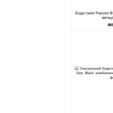
Бодістокінг Passion B
імітац
86