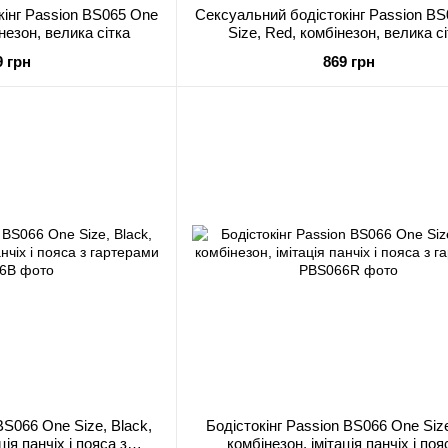
кінг Passion BS065 One
Сексуальний бодістокінг Passion B
інезон, велика сітка
Size, Red, комбінезон, велика с
9 грн
869 грн
BS066 One Size, Black,
Бодістокінг Passion BS066 One Siz
ція панчіх і пояса з
комбінезон, імітація панчіх і поя