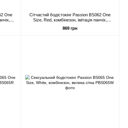
62 One
Сітчастий бодістокінг Passion BS062 One
анчіх,
Size, Red, комбінезон, імітація панчіх,
відкритий доступ
869 грн