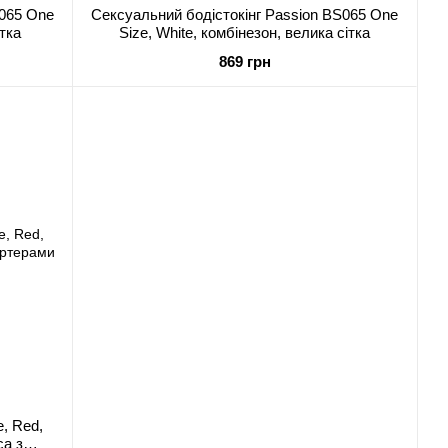
S065 One
Сексуальний бодістокінг Passion BS065 One
ітка
Size, White, комбінезон, велика сітка
869 грн
e, Red,
са з