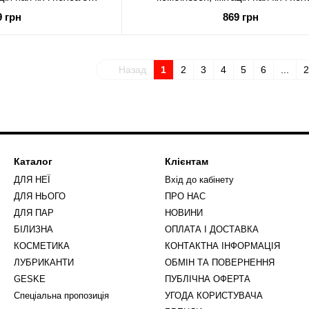
терами
гартерами
9 грн
869 грн
Назад
1
2
3
4
5
6
...
2
Каталог
Клієнтам
ДЛЯ НЕЇ
Вхід до кабінету
ДЛЯ НЬОГО
ПРО НАС
ДЛЯ ПАР
НОВИНИ
БІЛИЗНА
ОПЛАТА І ДОСТАВКА
КОСМЕТИКА
КОНТАКТНА ІНФОРМАЦІЯ
ЛУБРИКАНТИ
ОБМІН ТА ПОВЕРНЕННЯ
GESKE
ПУБЛІЧНА ОФЕРТА
Спеціальна пропозиція
УГОДА КОРИСТУВАЧА