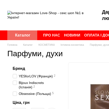
Перейти до основного контенту
Да
лю
ПРО НАС
НОВИНИ
ОПЛАТА І Д
Каталог
ПУБЛІЧНА ОФЕРТА
УГОДА КОР
Головна
Каталог
КОСМЕТИКА
Інтимна косметика
Парфуми, духи
Парфуми, духи
Бренд
2
YESforLOV (Франція)
Bijoux Indiscrets
2
(Іспанія)
5
Obsessive (Польща)
Ціна, грн