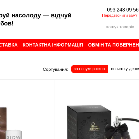
093 248 09 56
руй насолоду — відчуй
Передзвонити вам?
бов!
ОСТАВКА
КОНТАКТНА ІНФОРМАЦІЯ
ОБМІН ТА ПОВЕРНЕ
ИСТУВАЧА
БРЕНДИ
ВІДГУКИ ПРО МАГАЗИН
за популярністю
спочатку деш
Сортування: