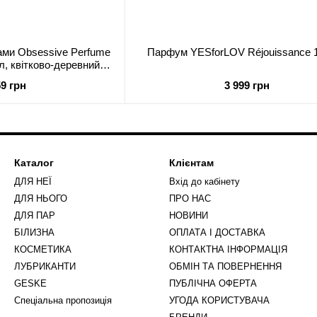
ми Obsessive Perfume
Парфум YESforLOV Réjouissance 
мл, квітково-деревний
омат
59 грн
3 999 грн
Каталог
Клієнтам
ДЛЯ НЕЇ
Вхід до кабінету
ДЛЯ НЬОГО
ПРО НАС
ДЛЯ ПАР
НОВИНИ
БІЛИЗНА
ОПЛАТА І ДОСТАВКА
КОСМЕТИКА
КОНТАКТНА ІНФОРМАЦІЯ
ЛУБРИКАНТИ
ОБМІН ТА ПОВЕРНЕННЯ
GESKE
ПУБЛІЧНА ОФЕРТА
Спеціальна пропозиція
УГОДА КОРИСТУВАЧА