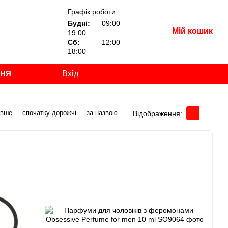
Графік роботи:
Будні:
09:00–
Мій кошик
19:00
Сб:
12:00–
18:00
ННЯ
Вхід
евше
спочатку дорожчі
за назвою
Відображення: