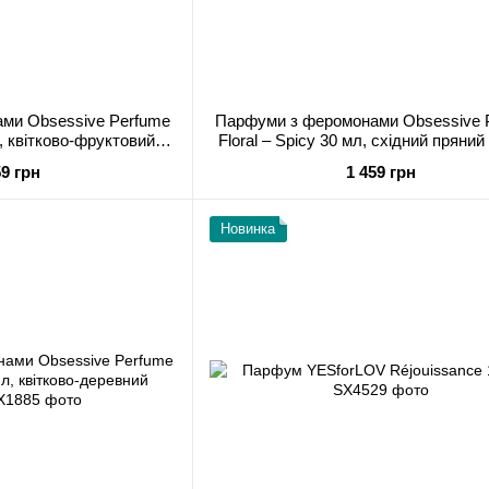
ми Obsessive Perfume
Парфуми з феромонами Obsessive 
мл, квітково-фруктовий
Floral – Spicy 30 мл, східний пряни
омат
59 грн
1 459 грн
Новинка