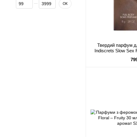
Від Ціна, грн
До Ціна, грн
ОК
Твердий парфум дл
Indiscrets Slow Sex 
79