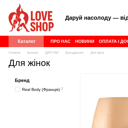
Перейти до основного контенту
Даруй насолоду — ві
ПРО НАС
НОВИНИ
ОПЛАТА І Д
Каталог
ПУБЛІЧНА ОФЕРТА
УГОДА КОР
Головна
Каталог
ДЛЯ ПАР
Кросдресинг
Для жінок
Для жінок
Бренд
2
Real Body (Франція)