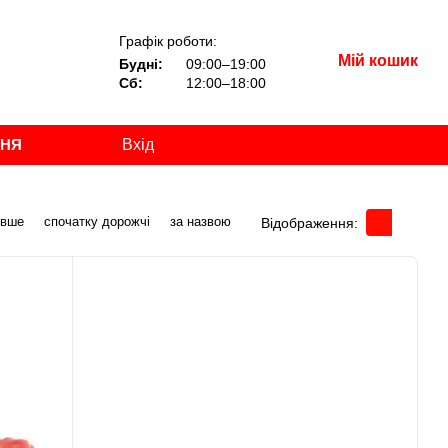
Графік роботи:
Мій кошик
Будні:
09:00–19:00
Сб:
12:00–18:00
ННЯ
Вхід
евше
спочатку дорожчі
за назвою
Відображення: