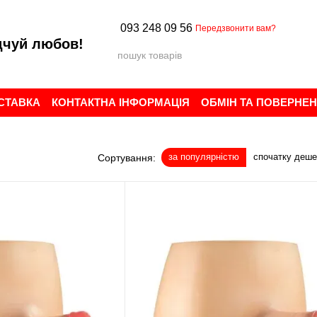
093 248 09 56
Передзвонити вам?
дчуй любов!
ОСТАВКА
КОНТАКТНА ІНФОРМАЦІЯ
ОБМІН ТА ПОВЕРНЕ
ИСТУВАЧА
БРЕНДИ
ВІДГУКИ ПРО МАГАЗИН
за популярністю
спочатку деш
Сортування: