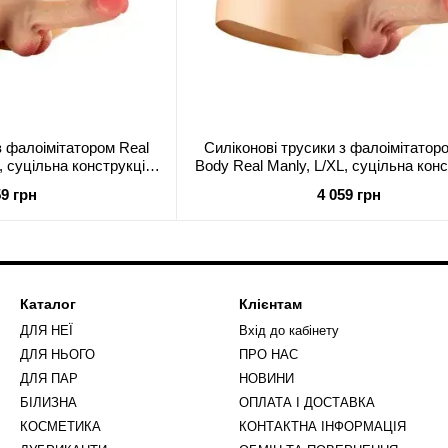
з фалоімітатором Real
Силіконові трусики з фалоімітатор
, суцільна конструкція,
Body Real Manly, L/XL, суцільна конс
я неї
для неї
59 грн
4 059 грн
Каталог
Клієнтам
ДЛЯ НЕЇ
Вхід до кабінету
ДЛЯ НЬОГО
ПРО НАС
ДЛЯ ПАР
НОВИНИ
БІЛИЗНА
ОПЛАТА І ДОСТАВКА
КОСМЕТИКА
КОНТАКТНА ІНФОРМАЦІЯ