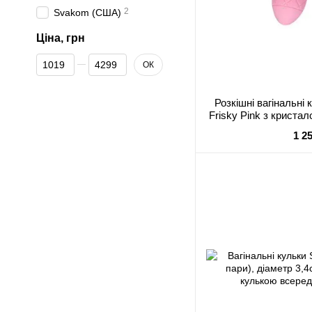
2
Svakom (США)
Ціна, грн
Від Ціна, грн
До Ціна, грн
ОК
Розкішні вагінальні
Frisky Pink з кристал
49
1 2