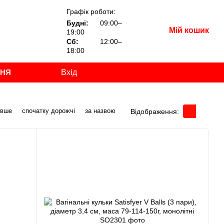
Графік роботи:
Будні:
09:00–
Мій кошик
19:00
Сб:
12:00–
18:00
ННЯ
Вхід
евше
спочатку дорожчі
за назвою
Відображення: