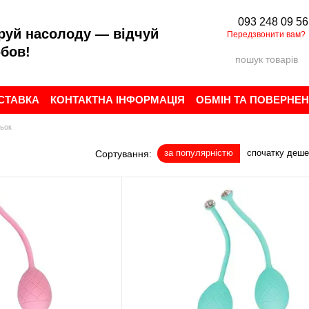
093 248 09 56
руй насолоду — відчуй
Передзвонити вам?
бов!
ОСТАВКА
КОНТАКТНА ІНФОРМАЦІЯ
ОБМІН ТА ПОВЕРНЕ
ИСТУВАЧА
БРЕНДИ
ВІДГУКИ ПРО МАГАЗИН
льок
за популярністю
спочатку деш
Сортування: