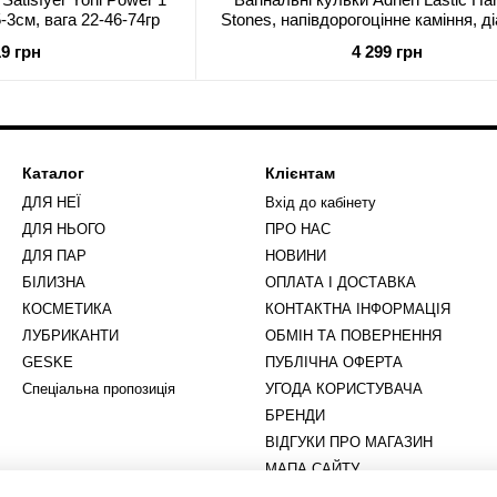
5-3см, вага 22-46-74гр
Stones, напівдорогоцінне каміння, д
см, 2 тримачі
19 грн
4 299 грн
Каталог
Клієнтам
ДЛЯ НЕЇ
Вхід до кабінету
ДЛЯ НЬОГО
ПРО НАС
ДЛЯ ПАР
НОВИНИ
БІЛИЗНА
ОПЛАТА І ДОСТАВКА
КОСМЕТИКА
КОНТАКТНА ІНФОРМАЦІЯ
ЛУБРИКАНТИ
ОБМІН ТА ПОВЕРНЕННЯ
GESKE
ПУБЛІЧНА ОФЕРТА
Спеціальна пропозиція
УГОДА КОРИСТУВАЧА
БРЕНДИ
ВІДГУКИ ПРО МАГАЗИН
МАПА САЙТУ