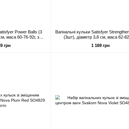
tisfyer Power Balls (3
Вагінальні кульки Satisfyer Strengthen
см, маса 60-76-92г, з
(3шт), діаметр 3,8 см, маса 62-82
 всередині
монолітні
49 грн
1 169 грн