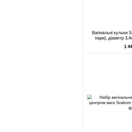
Вагінальні кульки Sa
пари), діаметр 3,4
кулькою
1 4