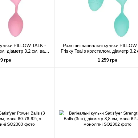
 кульки PILLOW TALK -
Розкішні вагінальні кульки PILLOW
ом, діаметр 3,2 см, вага
Frisky Teal з кристалом, діаметр 3,2 
-75гр
49-75 гр
59 грн
1 259 грн