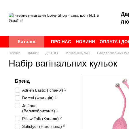
Перейти до основного контенту
Да
лю
ПРО НАС
НОВИНИ
ОПЛАТА І Д
Каталог
ПУБЛІЧНА ОФЕРТА
УГОДА КОР
Головна
Каталог
ДЛЯ НЕЇ
Вагінальні кульки
Набір вагінальних ку
Набір вагінальних кульок
Бренд
1
Adrien Lastic (Іспанія)
1
Dorcel (Франція)
Je Joue
1
(Великобританія)
2
Pillow Talk (Канада)
8
Satisfyer (Німеччина)