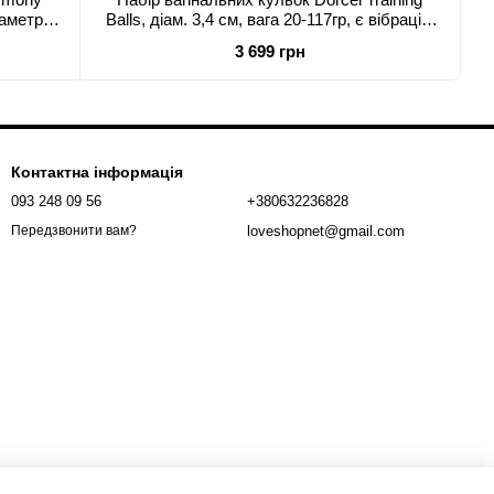
іаметр 3
Balls, діам. 3,4 см, вага 20-117гр, є вібрація,
пульт ДК
3 699 грн
Контактна інформація
093 248 09 56
+380632236828
loveshopnet@gmail.com
Передзвонити вам?