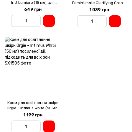
Intt Lumiere (15 мл) для
Femintimate Clarifying Cream
всього тіла й інтимних зон,
(100 мл)
649 грн
1 039 грн
накопичувальний ефект
Крем для освітлення шкіри
Orgie – Intimus White (50 мл)
посиленої дії, підходить для
1 199 грн
всіх зон