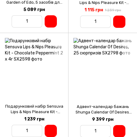
Garden of Edo, 5 засобів для
Lips & Nips Pleasure Kit -
масажу та пестощів,
Chocolate Strawberry 2 x 4г
5 089 грн
1 115 грн
1 239 грн
аромати зеленого чаю та
лотоса
Подарунковий набір Sensuva
Адвент-календар бажань
Lips & Nips Pleasure Kit -
Shunga Calendar Of Desires,
Chocolate Peppermint 2 x 4г
25 сюрпризів
1 239 грн
9 399 грн