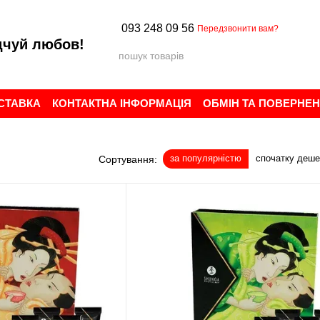
093 248 09 56
Передзвонити вам?
дчуй любов!
ОСТАВКА
КОНТАКТНА ІНФОРМАЦІЯ
ОБМІН ТА ПОВЕРНЕ
ИСТУВАЧА
БРЕНДИ
ВІДГУКИ ПРО МАГАЗИН
за популярністю
спочатку деш
Сортування: