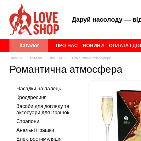
Перейти до основного контенту
Даруй насолоду — ві
ПРО НАС
НОВИНИ
ОПЛАТА І Д
Каталог
ПУБЛІЧНА ОФЕРТА
УГОДА КОР
Головна
Каталог
ДЛЯ ПАР
Романтична атмосфера
Романтична атмосфера
Насадки на палець
Кросдресинг
Засоби для догляду та
аксесуари для іграшок
Страпони
Анальні іграшки
Електростимуляція