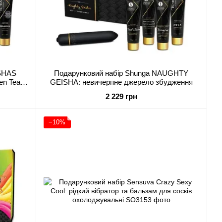
ISHAS
Подарунковий набір Shunga NAUGHTY
n Tea:
GEISHA: невичерпне джерело збудження
2 229 грн
−10%