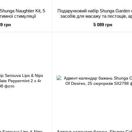
hunga Naughtier Kit, 5
Подарунковий набір Shunga Garden o
нтимної стимуляції
засобів для масажу та пестощів, а
зеленого чаю та лотоса
89 грн
5 089 грн
 Sensuva Lips & Nips
Адвент-календар бажань Shunga Cal