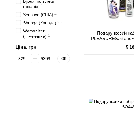
Bijoux Indiscrets
1
(Іспанія)
4
Sensuva (США)
26
Shunga (Канада)
Womanizer
Подарунковий на
1
(Німеччина)
PLEASURES: 6 елеме
Ціна, грн
5 1
Від Ціна, грн
До Ціна, грн
ОК