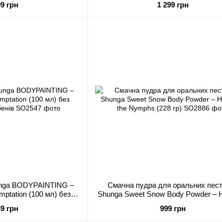
99 грн
1 299 грн
unga BODYPAINTING –
Смачна пудра для оральних пес
emptation (100 мл) без
Shunga Sweet Snow Body Powder – H
а парабенів
the Nymphs (228 гр)
39 грн
999 грн