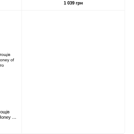
1 039 грн
тощів
oney of