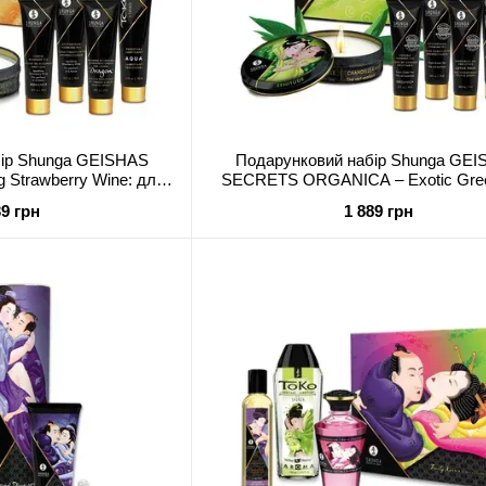
бір Shunga GEISHAS
Подарунковий набір Shunga GE
 Strawberry Wine: для
SECRETS ORGANICA – Exotic Gree
 ночі вдвох
для шикарної ночі вдвох
39 грн
1 889 грн