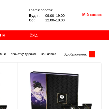
Графік роботи:
Мій кошик
Будні:
09:00–19:00
Сб:
12:00–18:00
ННЯ
Вхід
евше
спочатку дорожчі
за назвою
Відображення: