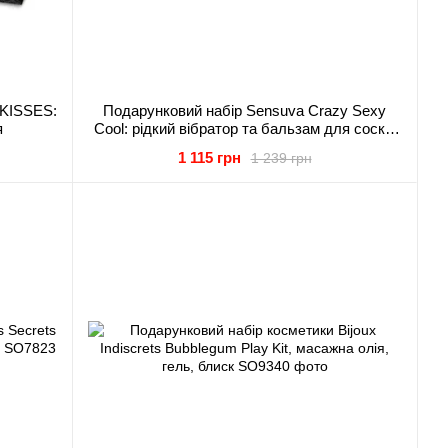
 KISSES:
Подарунковий набір Sensuva Crazy Sexy
я
Cool: рідкий вібратор та бальзам для сосків
охолоджувальні
1 115 грн
1 239 грн