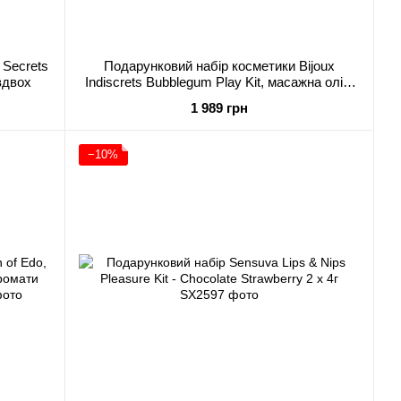
 Secrets
Подарунковий набір косметики Bijoux
 вдвох
Indiscrets Bubblegum Play Kit, масажна олія,
гель, блиск
1 989 грн
−10%