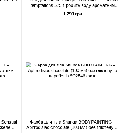
temptations 575 г, робить воду ароматним
желе зі SPA-ефектом
1 299 грн
 Sensual
Фарба для тіла Shunga BODYPAINTING –
желе зі
Aphrodisiac chocolate (100 мл) без глютену та
парабенів