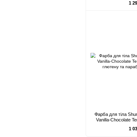
1 2
Фарба для тіла Sh
Vanilla-Chocolate T
глютену т
1 0