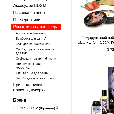
Аксесуари BDSM
Насадки на член
Презервативи
Романтична атмосфера
Ароматичні палички
Подарунковий на
Бомбочки для ванної
SECRETS – Sparkling
Гель для ванної кімнати
шикарної
1 7
Фарба, пудра та карамель
для тіла
Освіжувачі повітря і білизни
Подарункові набори
косметики
Сіль та піна для ванни
Засоби для оральних ласк
Ігри, подарунки,
приколи, цукерки
Бренд
2
YESforLOV (Франція)