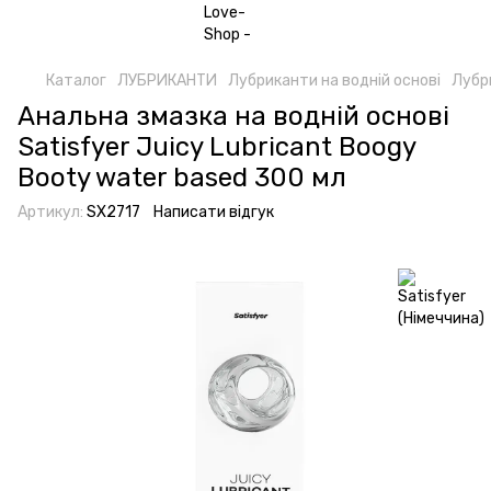
Каталог
ЛУБРИКАНТИ
Лубриканти на водній основі
Лубри
Анальна змазка на водній основі
Satisfyer Juicy Lubricant Boogy
Booty water based 300 мл
Артикул:
SX2717
Написати відгук