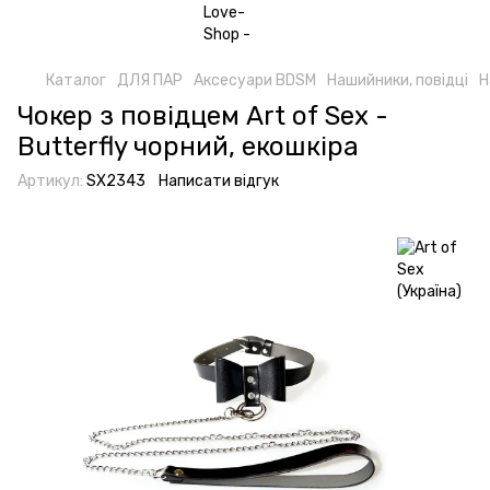
Каталог
ДЛЯ ПАР
Аксесуари BDSM
Нашийники, повідці
Н
Чокер з повідцем Art of Sex -
Butterfly чорний, екошкіра
Артикул:
SX2343
Написати відгук