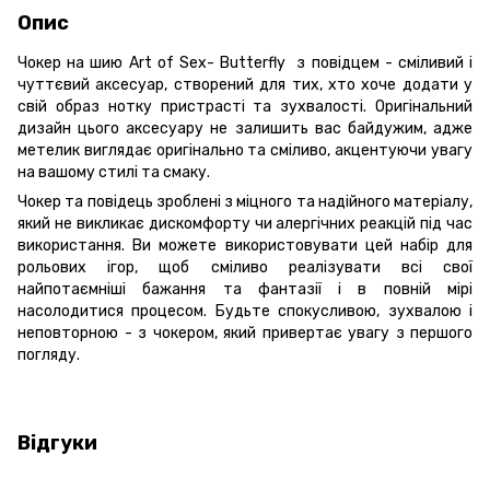
Опис
Чокер на шию Art of Sex- Butterfly з повідцем - сміливий і
чуттєвий аксесуар, створений для тих, хто хоче додати у
свій образ нотку пристрасті та зухвалості. Оригінальний
дизайн цього аксесуару не залишить вас байдужим, адже
метелик виглядає оригінально та сміливо, акцентуючи увагу
на вашому стилі та смаку.
Чокер та повідець зроблені з міцного та надійного матеріалу,
який не викликає дискомфорту чи алергічних реакцій під час
використання. Ви можете використовувати цей набір для
рольових ігор, щоб сміливо реалізувати всі свої
найпотаємніші бажання та фантазії і в повній мірі
насолодитися процесом. Будьте спокусливою, зухвалою і
неповторною - з чокером, який привертає увагу з першого
погляду.
Відгуки