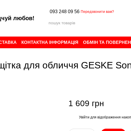
093 248 09 56
Передзвонити вам?
дчуй любов!
ОСТАВКА
КОНТАКТНА ІНФОРМАЦІЯ
ОБМІН ТА ПОВЕРНЕ
ИСТУВАЧА
БРЕНДИ
ВІДГУКИ ПРО МАГАЗИН
щітка для обличчя GESKE Soni
1 609 грн
Увійти
для відображення накоп
%