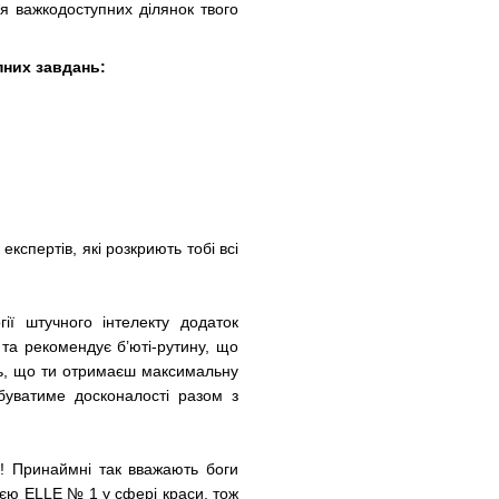
ня важкодоступних ділянок твого
пних завдань:
кспертів, які розкриють тобі всі
ії штучного інтелекту додаток
та рекомендує б’юті-рутину, що
ють, що ти отримаєш максимальну
буватиме досконалості разом з
к! Принаймні так вважають боги
ією ELLE № 1 у сфері краси, тож