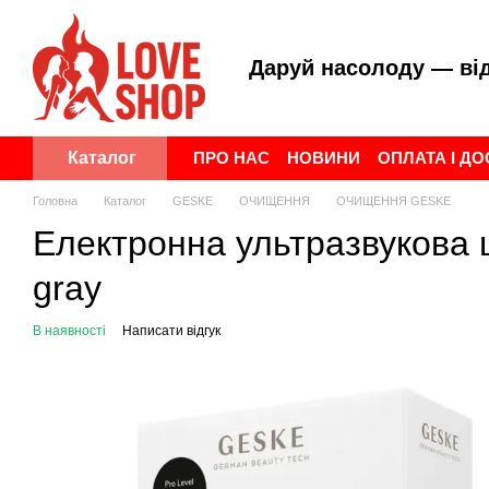
Перейти до основного контенту
Даруй насолоду — ві
ПРО НАС
НОВИНИ
ОПЛАТА І Д
Каталог
ПУБЛІЧНА ОФЕРТА
УГОДА КОР
Головна
Каталог
GESKE
ОЧИЩЕННЯ
ОЧИЩЕННЯ GESKE
Електронна ультразвукова 
gray
В наявності
Написати відгук