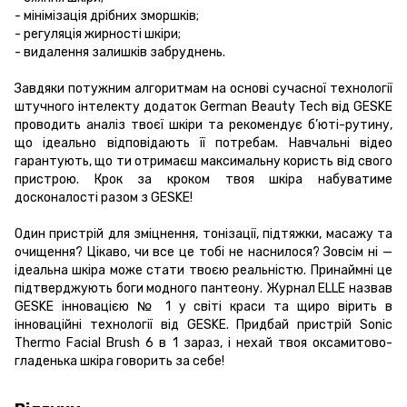
- мінімізація дрібних зморшків;
- регуляція жирності шкіри;
- видалення залишків забруднень.
Завдяки потужним алгоритмам на основі сучасної технології
штучного інтелекту додаток German Beauty Tech від GESKE
проводить аналіз твоєї шкіри та рекомендує б’юті-рутину,
що ідеально відповідають її потребам. Навчальні відео
гарантують, що ти отримаєш максимальну користь від свого
пристрою. Крок за кроком твоя шкіра набуватиме
досконалості разом з GESKE!
Один пристрій для зміцнення, тонізації, підтяжки, масажу та
очищення? Цікаво, чи все це тобі не наснилося? Зовсім ні —
ідеальна шкіра може стати твоєю реальністю. Принаймні це
підтверджують боги модного пантеону. Журнал ELLE назвав
GESKE інновацією № 1 у світі краси та щиро вірить в
інноваційні технології від GESKE. Придбай пристрій Sonic
Thermo Facial Brush 6 в 1 зараз, і нехай твоя оксамитово-
гладенька шкіра говорить за себе!