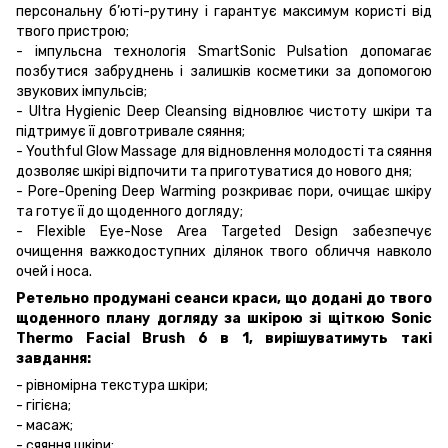
персональну б’юті-рутину і гарантує максимум користі від
твого пристрою;
- імпульсна технологія SmartSonic Pulsation допомагає
позбутися забруднень і залишків косметики за допомогою
звукових імпульсів;
- Ultra Hygienic Deep Cleansing відновлює чистоту шкіри та
підтримує її довготривале сяяння;
- Youthful Glow Massage для відновлення молодості та сяяння
дозволяє шкірі відпочити та приготуватися до нового дня;
- Pore-Opening Deep Warming розкриває пори, очищає шкіру
та готує її до щоденного догляду;
- Flexible Eye-Nose Area Targeted Design забезпечує
очищення важкодоступних ділянок твого обличчя навколо
очей і носа.
Ретельно продумані сеанси краси, що додані до твого
щоденного плану догляду за шкірою зі щіткою Sonic
Thermo Facial Brush 6 в 1, вирішуватимуть такі
завдання:
- рівномірна текстура шкіри;
- гігієна;
- масаж;
- сяяння шкіри;