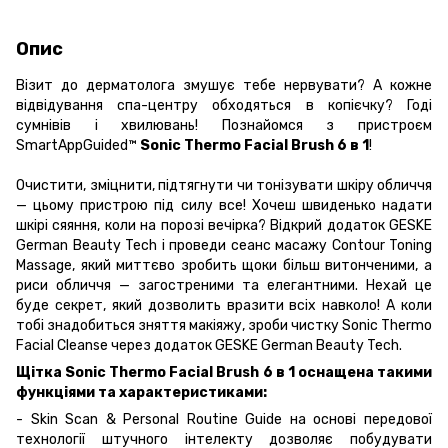
Опис
Візит до дерматолога змушує тебе нервувати? А кожне
відвідування спа-центру обходяться в копієчку? Годі
сумнівів і хвилювань! Познайомся з пристроєм
SmartAppGuided™
Sonic Thermo Facial Brush 6 в 1
!
Очистити, зміцнити, підтягнути чи тонізувати шкіру обличчя
— цьому пристрою під силу все! Хочеш швиденько надати
шкірі сяяння, коли на порозі вечірка? Відкрий додаток GESKE
German Beauty Tech і проведи сеанс масажу Contour Toning
Massage, який миттєво зробить щоки більш витонченими, а
риси обличчя — загостреними та елегантними. Нехай це
буде секрет, який дозволить вразити всіх навколо! А коли
тобі знадобиться зняття макіяжу, зроби чистку Sonic Thermo
Facial Cleanse через додаток GESKE German Beauty Tech.
Щітка Sonic Thermo Facial Brush 6 в 1 оснащена такими
функціями та характеристиками:
- Skin Scan & Personal Routine Guide на основі передової
технології штучного інтелекту дозволяє побудувати