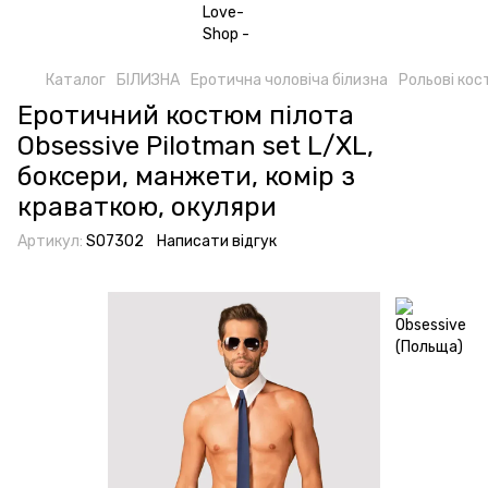
Каталог
БІЛИЗНА
Еротична чоловіча білизна
Рольові ко
Еротичний костюм пілота
Obsessive Pilotman set L/XL,
боксери, манжети, комір з
краваткою, окуляри
Артикул:
SO7302
Написати відгук