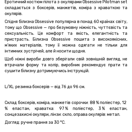
Еротичний костюм пілота з окулярами Obsessive Pilotman set
складається з боксерів, манжетів, коміра з краваткою та
окулярів.
Спідня білизна Obsessive популярна в понад 60 країнах світу,
тому що Obsessive — про безумовну ніжність, чуттєвість та
сексуальність. Це комфорт та якість, елегантність та
пристрасть. Білизна Obsessive пошита з високоякісних,
м’яких матеріалів, тому її можна одягати не тільки для
інтимних зустрічей, але й носити щодня.
Щоб ніжні вироби довго зберігали свій зовнішній вигляд, не
втрачали форму та колір, виробник рекомендує прати та
сушити білизну дотримуючись інструкцій.
L/XL: резинка боксерів — від 76 до 96 см.
Склад боксерів, коміра, манжетів сорочки: 88 % поліестер, 12
% еластан, краватка: 97 % поліестер, 3 % еластан,
сонцезахисні окуляри, лінзи: скло, оправа окулярів: метал.
Догляд: ручне прання за 30 °C.