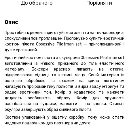
До обраного
Порівняти
Опис
Пристебніть ремені і приготуйтеся злетіти на пік насолоди зі
спокусливим повітроплавцем. Пропонуємо купити еротичний
костюм пілота Obsessive Pilotman set — приголомшливий і
дуже еротичний.
Еротичний костюм пілота з окулярами Obsessive Pilotman set
виготовлений із м’якого, приємного до тіла еластичного
матеріалу. Боксери красиво лягають на стегна,
підкреслюючи сідниці та інтимні місця. Синій матеріал із
золотою обробкою та схожим на крила логотипом
нагадують про романтику польотів, а виріз ззаду інтригує та
задає еротичний тон. Комір з краваткою та манжети
додають особливість образу. Комір для зручності
застібається на гудзики, манжети — на кнопки. Стильні
окуляри завершують образ сміливого пілота.
Костюм упакований у ошатну коробку, тому може стати
чудовим подарунком для партнера чи друга.