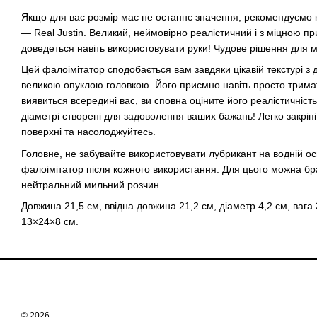
Якщо для вас розмір має не останнє значення, рекомендуємо 
— Real Justin. Великий, неймовірно реалістичний і з міцною п
доведеться навіть використовувати руки! Чудове рішення для
Цей фалоімітатор сподобається вам завдяки цікавій текстурі з
великою опуклою головкою. Його приємно навіть просто тримати
виявиться всередині вас, ви сповна оціните його реалістичність
діаметрі створені для задоволення ваших бажань! Легко закріпіт
поверхні та насолоджуйтесь.
Головне, не забувайте використовувати лубрикант на водній о
фалоімітатор після кожного використання. Для цього можна брат
нейтральний мильний розчин.
Довжина 21,5 см, ввідна довжина 21,2 см, діаметр 4,2 см, вага 
13×24×8 см.
© 2026