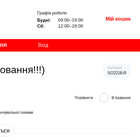
Графік роботи:
Мій кошик
Будні:
09:00–19:00
Сб:
12:00–18:00
ННЯ
Вхід
овання!!!)
Артикул
SO2218-R
Порівняти
В бажання
ичувальної знижки
ться