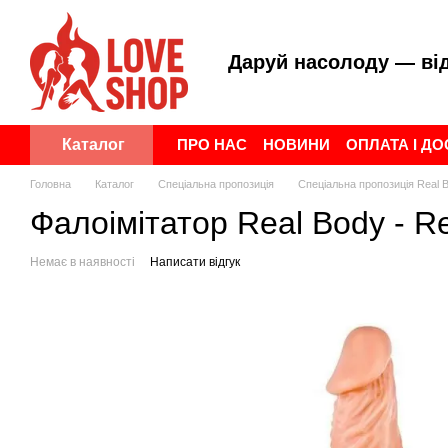
Перейти до основного контенту
Даруй насолоду — ві
ПРО НАС
НОВИНИ
ОПЛАТА І Д
Каталог
ПУБЛІЧНА ОФЕРТА
УГОДА КОР
Головна
Каталог
Спеціальна пропозиція
Спеціальна пропозиція Real 
Фалоімітатор Real Body - Rea
Немає в наявності
Написати відгук