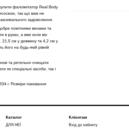
купити фалоімітатор Real Body
рисоскою, так що вам не
 максимального задоволення.
 добре помітними венами та
 в руках, а вже коли він
. 21,5 см у довжину та 4,2 см у
ь його на будь-якій рівній
снові та ретельно очищати
и як спеціальні засоби, так і
334 г. Розміри паковання
Каталог
Клієнтам
ДЛЯ НЕЇ
Вхід до кабінету