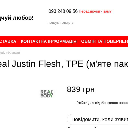
093 248 09 56
Передзвонити вам?
дчуй любов!
ОСТАВКА
КОНТАКТНА ІНФОРМАЦІЯ
ОБМІН ТА ПОВЕРНЕ
ИСТУВАЧА
БРЕНДИ
ВІДГУКИ ПРО МАГАЗИН
Body (Франція)
l Justin Flesh, TPE (м'яте пак
839 грн
Увійти
для відображення накоп
%
Повідомити, коли з'яви