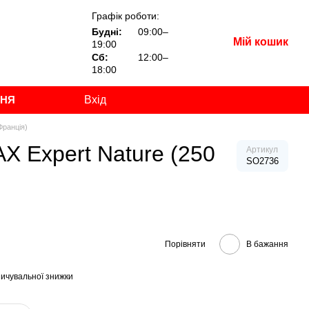
Графік роботи:
Будні:
09:00–
Мій кошик
19:00
Сб:
12:00–
18:00
ННЯ
Вхід
Франція)
AX Expert Nature (250
Артикул
SO2736
Порівняти
В бажання
ичувальної знижки