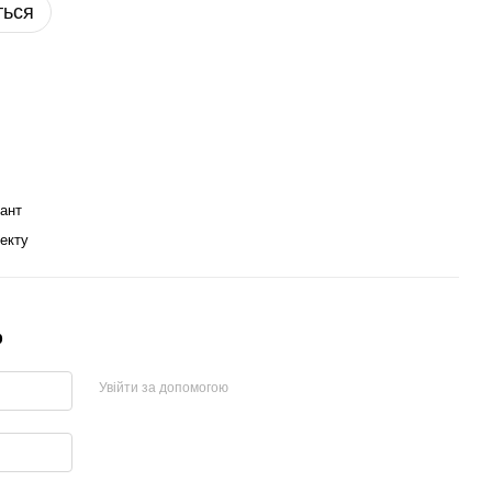
ться
ант
екту
р
Увійти за допомогою