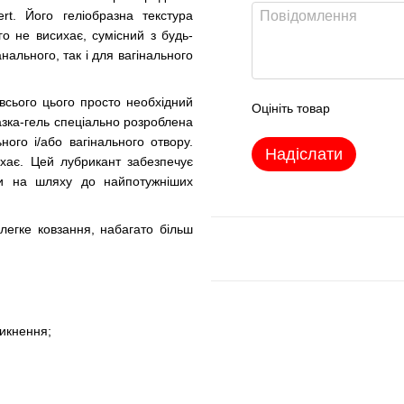
rt. Його геліобразна текстура
го не висихає, сумісний з будь-
нального, так і для вагінального
 всього цього просто необхідний
Оцініть товар
мазка-гель спеціально розроблена
ого і/або вагінального отвору.
Надіслати
ихає. Цей лубрикант забезпечує
ди на шляху до найпотужніших
легке ковзання, набагато більш
никнення;