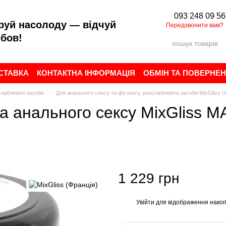
093 248 09 56
руй насолоду — відчуй
Передзвонити вам?
бов!
ОСТАВКА
КОНТАКТНА ІНФОРМАЦІЯ
ОБМІН ТА ПОВЕРНЕ
ИСТУВАЧА
БРЕНДИ
ВІДГУКИ ПРО МАГАЗИН
зслаблюючі засоби
Для анального сексу та фістингу, розслаблюючі засоби MixGliss (
та анального сексу MixGliss M
1 229 грн
Увійти
для відображення накоп
%