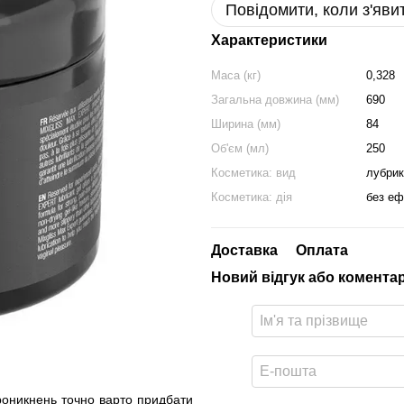
Повідомити, коли з'яви
Характеристики
Маса (кг)
0,328
Загальна довжина (мм)
690
Ширина (мм)
84
Об'єм (мл)
250
Косметика: вид
лубрик
Косметика: дія
без еф
Доставка
Оплата
Новий відгук або комента
проникнень точно варто придбати