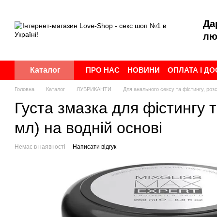
Перейти до основного контенту
Да
лю
ПРО НАС
НОВИНИ
ОПЛАТА І Д
Каталог
ПУБЛІЧНА ОФЕРТА
УГОДА КОР
Головна
Каталог
ЛУБРИКАНТИ
Для анального сексу та фістингу, ро
Густа змазка для фістингу 
мл) на водній основі
Немає в наявності
Написати відгук