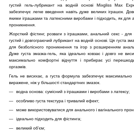
густий гель-лубрикант на водній основі Mixgliss Max Expe
забезпечує легке введення навіть дуже великих іграшок. Дов
якими іграшками та латексними виробами і підходить, як для а
проникнення.
Жорсткий фістинг, розваги з іграшками, анальний секс - для
густий і довгограючий лубрикант на водній основі. Ця густа з
для безболісного проникнення та ігор з розширенням анальн
Дуже густа змазка-гель, яка ідеально ковзає і довго не вис
максимально комфортні відчуття і прибирає усі перешко
оргазмів.
Гель не висихає, а густа формула забезпечує максимально 
виражене, ніж у більшості стандартних змазок.
водна основа: сумісний з іграшками і виробами з латексу;
особливо густа текстура і тривалий ефект;
може використовуватися для анального і вагінального про
ідеально підходить для фістинга;
великий об’єм;