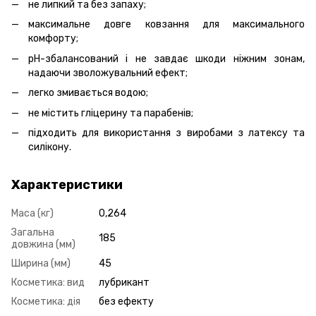
не липкий та без запаху;
максимальне довге ковзання для максимального
комфорту;
pH-збалансований і не завдає шкоди ніжним зонам,
надаючи зволожувальний ефект;
легко змивається водою;
не містить гліцерину та парабенів;
підходить для використання з виробами з латексу та
силікону.
Характеристики
Маса (кг)
0,264
Загальна
185
довжина (мм)
Ширина (мм)
45
Косметика: вид
лубрикант
Косметика: дія
без ефекту