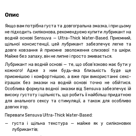
Опис
Якщо вам потрібна густа та довгогральна змазка, і при цьому
не підходить силіконова, рекомендуємо купити лубрикант на
водній основі Sensuva — Ultra–Thick Water-Based. Приємний,
щільної консистенції, цей лубрикант забезпечує легке та
довге ковзання й приємне зволоження слизової та шкіри.
Майже без запаху, він не липне і просто змивається.
Лубрикант на водній основі — те, що обов’язково має бути у
кожного! Адже з ним будь-яка близькість буде ще
приємнішою і комфортнішою, а вже при використанні секс-
іграшок без змазки на водній основі точно не обійтися.
Особлива формула водної змазки від Sensuva забезпечує їй
високу густоту і щільність, що робить її найбільш придатною
для анального сексу та стимуляції, а також для особливо
довгих ігор.
Переваги Sensuva Ultra-Thick Water-Based:
густа і щільна текстура — ​​майже як у силіконових
лубрикантів;