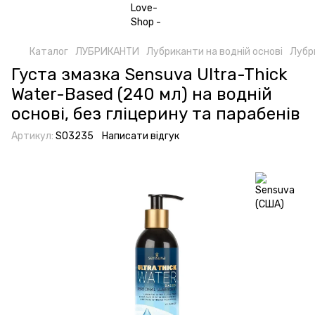
Каталог
ЛУБРИКАНТИ
Лубриканти на водній основі
Лубр
Густа змазка Sensuva Ultra-Thick
Water-Based (240 мл) на водній
основі, без гліцерину та парабенів
Артикул:
SO3235
Написати відгук