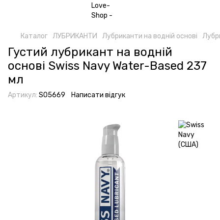
Каталог
ЛУБРИКАНТИ
Лубриканти на водній основі
Лубри
Густий лубрикант на водній
основі Swiss Navy Water-Based 237
мл
Артикул:
SO5669
Написати відгук