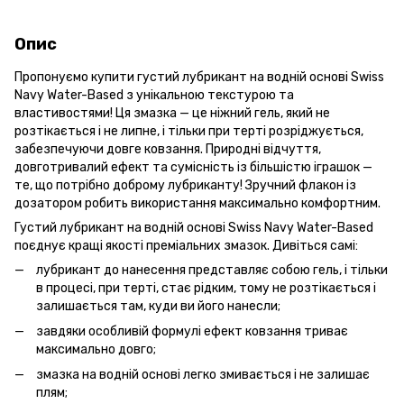
Опис
Пропонуємо купити густий лубрикант на водній основі Swiss
Navy Water-Based з унікальною текстурою та
властивостями! Ця змазка — це ніжний гель, який не
розтікається і не липне, і тільки при терті розріджується,
забезпечуючи довге ковзання. Природні відчуття,
довготривалий ефект та сумісність із більшістю іграшок —
те, що потрібно доброму лубриканту! Зручний флакон із
дозатором робить використання максимально комфортним.
Густий лубрикант на водній основі Swiss Navy Water-Based
поєднує кращі якості преміальних змазок. Дивіться самі:
лубрикант до нанесення представляє собою гель, і тільки
в процесі, при терті, стає рідким, тому не розтікається і
залишається там, куди ви його нанесли;
завдяки особливій формулі ефект ковзання триває
максимально довго;
змазка на водній основі легко змивається і не залишає
плям;