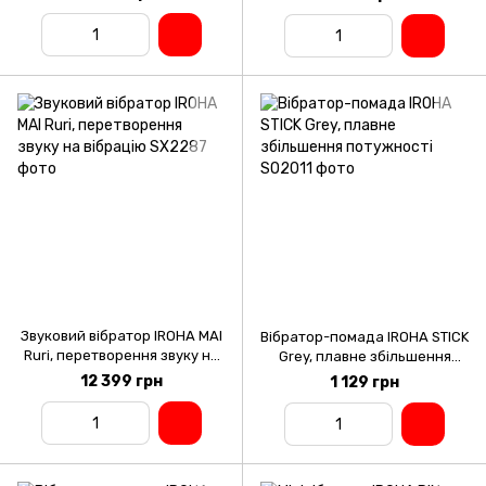
від батарейки
нагрівати
Звуковий вібратор IROHA MAI
Вібратор-помада IROHA STICK
Ruri, перетворення звуку на
Grey, плавне збільшення
вібрацію
потужності
12 399 грн
1 129 грн