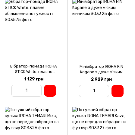
Вібратор-помада IROHA
Мінівібратор IROHA RIN
STICK White, плавне
Kogane з дуже м'яким
збільшення потужності
кінчиком
1 129 грн
2 929 грн