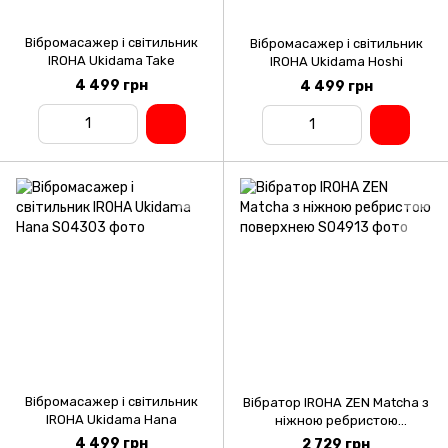
Вібромасажер і світильник
Вібромасажер і світильник
IROHA Ukidama Take
IROHA Ukidama Hoshi
4 499 грн
4 499 грн
Вібромасажер і світильник
Вібратор IROHA ZEN Matcha з
IROHA Ukidama Hana
ніжною ребристою
поверхнею
4 499 грн
2 729 грн