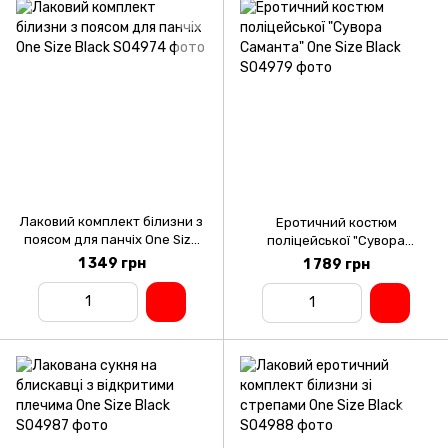
Лаковий комплект білизни з
Еротичний костюм
поясом для панчіх One Size
поліцейської "Сувора
Black
Саманта" One Size Black
1 349 грн
1 789 грн