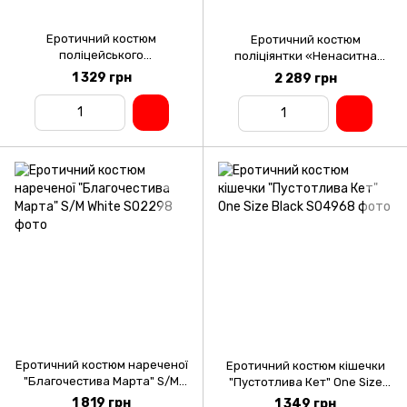
Еротичний костюм
Еротичний костюм
поліцейського
поліціянтки «Ненаситна
"Приголомшлива Ніккі" One
Ніколь» One Size Black, боді,
1 329 грн
2 289 грн
Size Black: сукня трусики,
панчохи, кашкет, пояс,
кашкет, комір, н
значок,
Еротичний костюм нареченої
Еротичний костюм кішечки
"Благочестива Марта" S/M
"Пустотлива Кет" One Size
White
Black
1 819 грн
1 349 грн