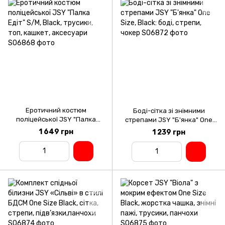
Еротичний костюм
Боді-сітка зі знімними
поліцейської JSY "Палка
стрепами JSY "Б'янка" One
Едіт" S/M, Black, трусики, топ,
Size, Black: боді, стрепи,
1 649 грн
1 239 грн
кашкет, аксесуари
чокер