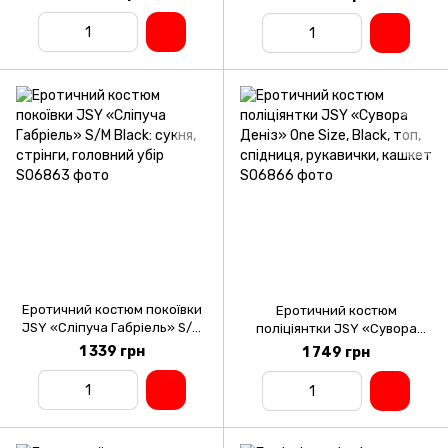
топ, оправа, стрічки
вушка, метелик, браслети
Еротичний костюм покоївки
Еротичний костюм
JSY «Сліпуча Габріель» S/M
поліціянтки JSY «Сувора
Black: сукня, стрінги,
Деніз» One Size, Black, топ,
1 339 грн
1 749 грн
головний убір
спідниця, рукавички, кашкет