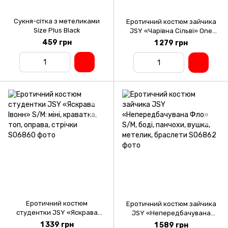
Сукня-сітка з метеликами
Еротичний костюм зайчика
Size Plus Black
JSY «Чарівна Сільві» One
Size, боді, панчохи, вушка,
459 грн
1 279 грн
рукавички
Еротичний костюм
Еротичний костюм зайчика
студентки JSY «Яскрава
JSY «Непередбачувана
Івонн» S/M: міні, краватка,
Фло» S/M, боді, панчохи,
1 339 грн
1 589 грн