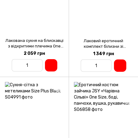
Лакована сукня на блискавці
Лаковий еротичний
з відкритими плечима One
комплект білизни зі
Size Black
стрепами One Size Black
2 059 грн
1 349 грн