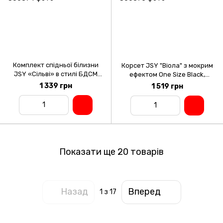
Комплект спідньої білизни
Корсет JSY "Віола" з мокрим
JSY «Сільві» в стилі БДСМ
ефектом One Size Black,
One Size Black, сітка, стрепи,
жорстка чашка, знімні пажі,
1 339 грн
1 519 грн
підв’язки,панчохи
трусики, панчохи
Показати ще 20 товарів
Назад
Вперед
1
з 17