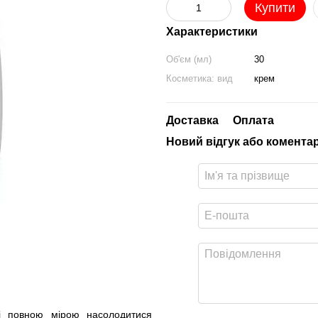
Купити
Характеристики
Об'єм (мл)
30
Косметика: вид
крем
Доставка
Оплата
Новий відгук або комента
і повною мірою насолодитися