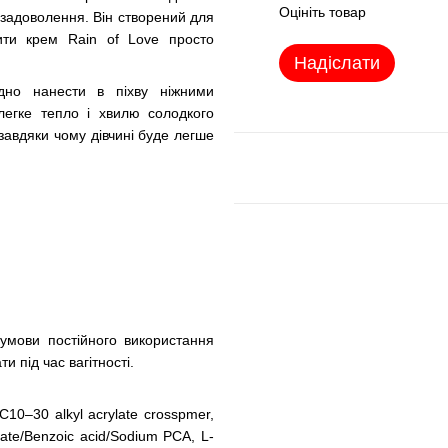
Оцініть товар
е задоволення. Він створений для
ити крем Rain of Love просто
Надіслати
ідно нанести в піхву ніжними
легке тепло і хвилю солодкого
завдяки чому дівчині буде легше
:
умови постійного використання
 під час вагітності.
/C10–30 alkyl acrylate crosspmer,
oate/Benzoic acid/Sodium PCA, L-