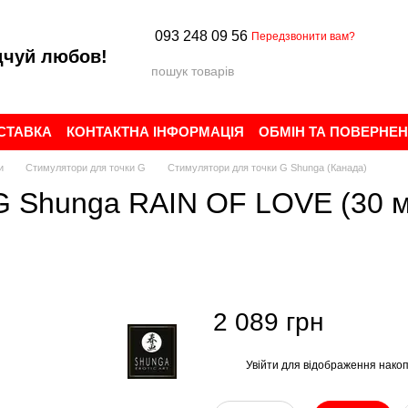
093 248 09 56
Передзвонити вам?
дчуй любов!
ОСТАВКА
КОНТАКТНА ІНФОРМАЦІЯ
ОБМІН ТА ПОВЕРНЕ
ИСТУВАЧА
БРЕНДИ
ВІДГУКИ ПРО МАГАЗИН
и
Стимулятори для точки G
Стимулятори для точки G Shunga (Канада)
G Shunga RAIN OF LOVE (30 мл
2 089 грн
Увійти
для відображення накоп
%