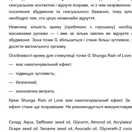
сексуальним контактом і відчути яскраве, ні з чим незрівнянн
посилення збудження та сексуального бажання, тому куп
необхідно тим, хто цінує незвичайні відчуття.
Невелику кількість крему (приблизно з горошину) необх
масажними рухами — і вже за кілька хвилин ви відчуєте 
збудження. Зона точки G збільшиться і стане більш чутливою, 
досягти вагінального оргазму.
Особливості крему для стимуляції точки G Shunga Rain of Love
має накопичувальний ефект;
підвищує чутливість;
безпечний;
економічна витрата.
Крем Shunga Rain of Love має накопичувальний ефект. За 
ефект стане ще яскравішим. Не рекомендується використовувати
Склад: Aqua, Safflower seed oil, Glycerin, Almond oil, Acrylates
Grape seed oil, Sesame seed oil, Avocado oil, Glycereth-2 coc