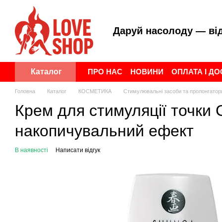
Перейти до основного контенту
Даруй насолоду — ві
ПРО НАС
НОВИНИ
ОПЛАТА І Д
Каталог
ПУБЛІЧНА ОФЕРТА
УГОДА КОР
Головна
Каталог
КОСМЕТИКА
Стимулювальні засоби та пролонгатор
Крем для стимуляції точки 
накопичувальний ефект
В наявності
Написати відгук