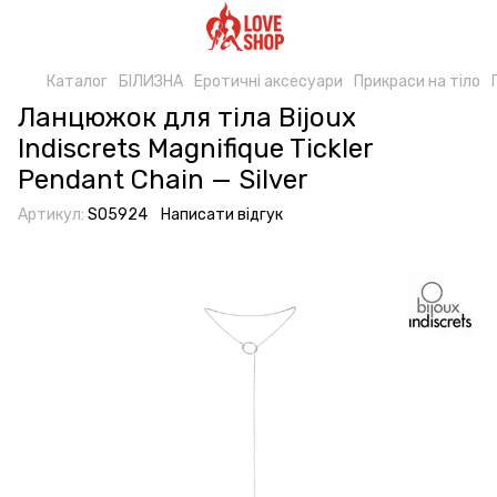
Каталог
БІЛИЗНА
Еротичні аксесуари
Прикраси на тіло
Ланцюжок для тіла Bijoux
Indiscrets Magnifique Tickler
Pendant Chain — Silver
Артикул:
SO5924
Написати відгук