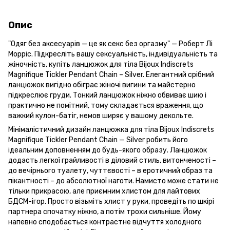
Опис
"Одяг без аксесуарів — це як секс без оргазму" — Роберт Лі
Морріс. Підкресліть вашу сексуальність, індивідуальність та
жіночність, купіть ланцюжок для тіла Bijoux Indiscrets
Magnifique Tickler Pendant Chain – Silver. Елегантний срібний
ланцюжок вигідно обіграє жіночі вигини та майстерно
підкреслює груди. Тонкий ланцюжок ніжно обвиває шию і
практично не помітний, тому складається враження, що
важкий кулон-батіг, немов ширяє у вашому декольте.
Мінімалістичний дизайн ланцюжка для тіла Bijoux Indiscrets
Magnifique Tickler Pendant Chain — Silver робить його
ідеальним доповненням до будь-якого образу. Ланцюжок
додасть легкої грайливості в діловий стиль, витонченості –
до вечірнього туалету, чуттєвості – в еротичний образ та
пікантності – до абсолютної наготи. Намисто може стати не
тільки прикрасою, але приємним хлистом для лайтових
БДСМ-ігор. Просто візьміть хлист у руки, проведіть по шкірі
партнера спочатку ніжно, а потім трохи сильніше. Йому
напевно сподобається контрастне відчуття холодного