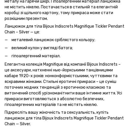
металу на гарячій шкірі. Гіпоалергенний матеріал ланцюжка
не містить нікелю. Постачається в стильній та елегантній
коробці зі щільного картону, тому прикраса може стати
розкішним презентом.
Ланцюжок для тіла Bijoux Indiscrets Magnifique Tickler Pendant
Chain – Silver — це:
металевий ланцюжок сріблястого кольору;
великий кулон у вигляді батога;
гіпоалергенний матеріал.
Елегантна колекція Magnifique від компанії Bijoux Indiscrets –
це аксесуари, натхненні нью-йоркськими танцівницями
кабаре 1920-х років: нонконформістськими, чуттєвими та
яскравими жінками. Стильні еротичні прикраси – це суміш
поточних модних тенденцій з еротичною класикою та
витончений спосіб урізноманітнити ваше інтимне життя. Усі
прикраси виготовляються з абсолютно безпечних,
гіпоалергенних матеріалів та не містять нікелю.
Підкресліть вашу жіночність та сексуальність, купіть
ланцюжок для тіла Bijoux Indiscrets Magnifique Tickler Pendant
Chain — Silver.