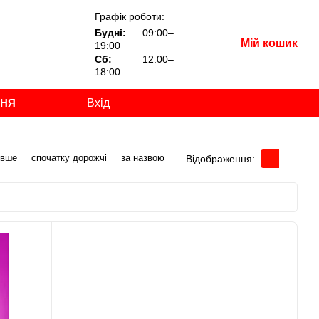
Графік роботи:
Будні:
09:00–
Мій кошик
19:00
Сб:
12:00–
18:00
ННЯ
Вхід
евше
спочатку дорожчі
за назвою
Відображення: