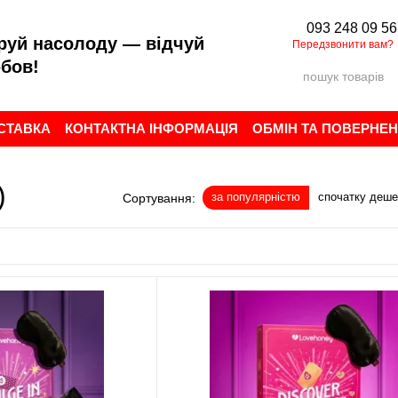
093 248 09 56
руй насолоду — відчуй
Передзвонити вам?
бов!
ОСТАВКА
КОНТАКТНА ІНФОРМАЦІЯ
ОБМІН ТА ПОВЕРНЕ
ИСТУВАЧА
БРЕНДИ
ВІДГУКИ ПРО МАГАЗИН
)
за популярністю
спочатку деш
Сортування: