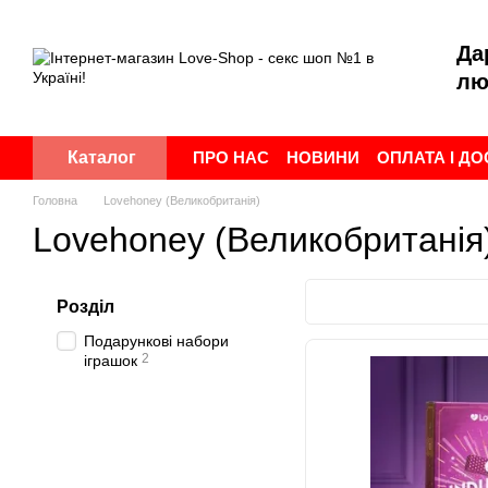
Перейти до основного контенту
Да
лю
ПРО НАС
НОВИНИ
ОПЛАТА І Д
Каталог
ПУБЛІЧНА ОФЕРТА
УГОДА КОР
Головна
Lovehoney (Великобританія)
Lovehoney (Великобританія
Розділ
Подарункові набори
2
іграшок