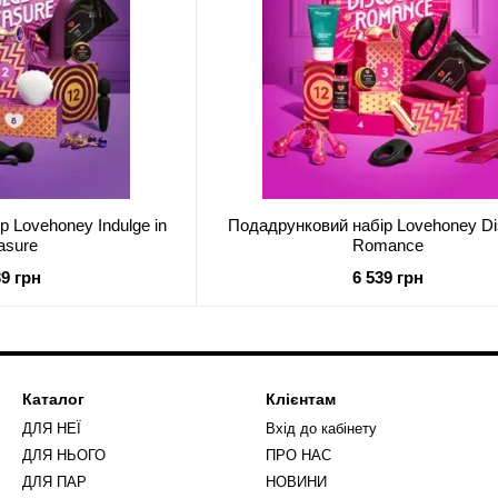
 Lovehoney Indulge in
Подадрунковий набір Lovehoney Di
asure
Romance
39 грн
6 539 грн
Каталог
Клієнтам
ДЛЯ НЕЇ
Вхід до кабінету
ДЛЯ НЬОГО
ПРО НАС
ДЛЯ ПАР
НОВИНИ