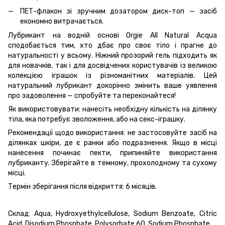
ПЕТ-флакон зі зручним дозатором диск-топ — засіб
економно витрачається.
Лубрикант на водній основі Orgie All Natural Acqua
сподобається тим, хто дбає про своє тіло і прагне до
натуральності у всьому. Ніжний прозорий гель підходить як
для новачків, так і для досвідчених користувачів із великою
колекцією іграшок із різноманітних матеріалів. Цей
натуральний лубрикант докорінно змінить ваше уявлення
про задоволення — спробуйте та переконайтеся!
Як використовувати: нанесіть необхідну кількість на ділянку
тіла, яка потребує зволоження, або на секс-іграшку.
Рекомендації щодо використання: не застосовуйте засіб на
ділянках шкіри, де є ранки або подразнення. Якщо в місці
нанесення починає пекти, припиняйте використання
лубриканту. Зберігайте в темному, прохолодному та сухому
місці.
Термін зберігання після відкриття: 6 місяців.
Склад: Aqua, Hydroxyethylcellulose, Sodium Benzoate, Citric
Acid, Disodium Phosphate, Polysorbate 60, Sodium Phosphate.