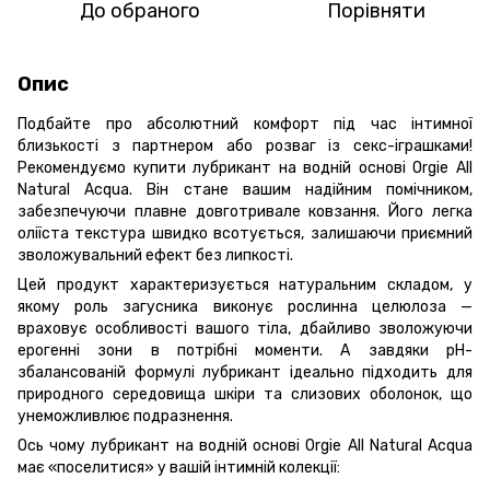
До обраного
Порівняти
Опис
Подбайте про абсолютний комфорт під час інтимної
близькості з партнером або розваг із секс-іграшками!
Рекомендуємо купити лубрикант на водній основі Orgie All
Natural Acqua. Він стане вашим надійним помічником,
забезпечуючи плавне довготривале ковзання. Його легка
оліїста текстура швидко всотується, залишаючи приємний
зволожувальний ефект без липкості.
Цей продукт характеризується натуральним складом, у
якому роль загусника виконує рослинна целюлоза —
враховує особливості вашого тіла, дбайливо зволожуючи
ерогенні зони в потрібні моменти. А завдяки pH-
збалансованій формулі лубрикант ідеально підходить для
природного середовища шкіри та слизових оболонок, що
унеможливлює подразнення.
Ось чому лубрикант на водній основі Orgie All Natural Acqua
має «поселитися» у вашій інтимній колекції: