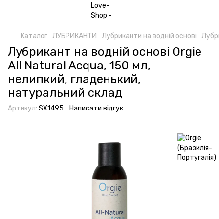
Каталог
ЛУБРИКАНТИ
Лубриканти на водній основі
Лубри
Лубрикант на водній основі Orgie
All Natural Acqua, 150 мл,
нелипкий, гладенький,
натуральний склад
Артикул:
SX1495
Написати відгук