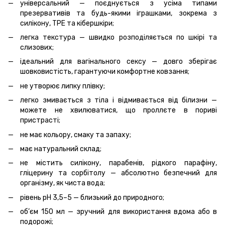
універсальний — поєднується з усіма типами
презервативів та будь-якими іграшками, зокрема з
силікону, TPE та кібершкіри;
легка текстура — швидко розподіляється по шкірі та
слизових;
ідеальний для вагінального сексу — довго зберігає
шовковистість, гарантуючи комфортне ковзання;
не утворює липку плівку;
легко змивається з тіла і відмивається від білизни —
можете не хвилюватися, що проллєте в пориві
пристрасті;
не має кольору, смаку та запаху;
має натуральний склад;
не містить силікону, парабенів, рідкого парафіну,
гліцерину та сорбітолу — абсолютно безпечний для
організму, як чиста вода;
рівень pH 3,5–5 — близький до природного;
об’єм 150 мл — зручний для використання вдома або в
подорожі;