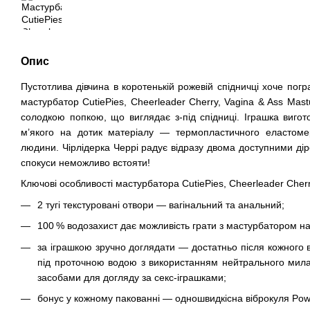
Опис
Пустотлива дівчина в коротенькій рожевій спідничці хоче погр
мастурбатор CutiePies, Cheerleader Cherry, Vagina & Ass Mast
солодкою попкою, що виглядає з-під спідниці. Іграшка вигот
м’якого на дотик матеріалу — термопластичного еластомер
людини. Чірлідерка Черрі радує відразу двома доступними діро
спокуси неможливо встояти!
Ключові особливості мастурбатора CutiePies, Cheerleader Cherr
2 тугі текстуровані отвори — вагінальний та анальний;
100 % водозахист дає можливість грати з мастурбатором нав
за іграшкою зручно доглядати — достатньо після кожного 
під проточною водою з використанням нейтрального мила
засобами для догляду за секс-іграшками;
бонус у кожному пакованні — одношвидкісна віброкуля Powe