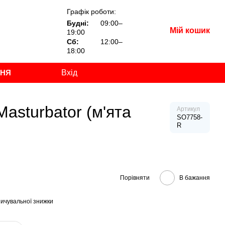
Графік роботи:
Будні:
09:00–
Мій кошик
19:00
Сб:
12:00–
18:00
ННЯ
Вхід
Masturbator (м'ята
Артикул
SO7758-
R
Порівняти
В бажання
ичувальної знижки