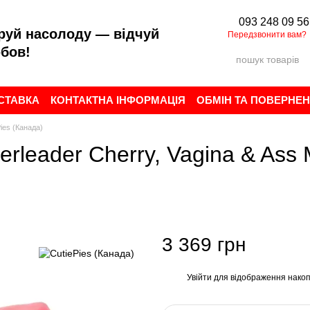
093 248 09 56
руй насолоду — відчуй
Передзвонити вам?
бов!
ОСТАВКА
КОНТАКТНА ІНФОРМАЦІЯ
ОБМІН ТА ПОВЕРНЕ
ИСТУВАЧА
БРЕНДИ
ВІДГУКИ ПРО МАГАЗИН
ies (Канада)
rleader Cherry, Vagina & Ass 
3 369 грн
Увійти
для відображення накоп
%