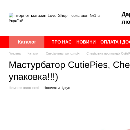
Перейти до основного контенту
Да
лю
ПРО НАС
НОВИНИ
ОПЛАТА І Д
Каталог
ПУБЛІЧНА ОФЕРТА
УГОДА КОР
Головна
Каталог
Спеціальна пропозиція
Спеціальна пропозиція CutieP
Мастурбатор CutiePies, Chee
упаковка!!!)
Немає в наявності
Написати відгук