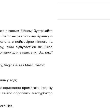
ати з вашим бійцем! Зустрічайте
urbator — реалістичну іграшку із
овлена з неймовірно ніжного та
у, який відчувається як шкіра
чками для ваших втіх. Від такої
y, Vagina & Ass Masturbator:
іть у воді;
використання промивати іграшку
 та/або обробляти мастурбатор
rbullet.