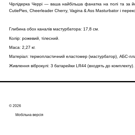
Чірлідерка Черрі — ваша найбільша фанатка на полі та за й
CutiePies, Cheerleader Cherry, Vagina & Ass Masturbator і переко
Глибина обох каналів мастурбатора: 17,8 см.
Колір: рожевий, тілесний.
Маса: 2,27 кг.
Матеріал: термопластичний еластомер (мастурбатор), АБС-пла
Живлення віброкулі: 3 батарейки LR44 (входять до комплекту).
© 2026
Мобільна версія