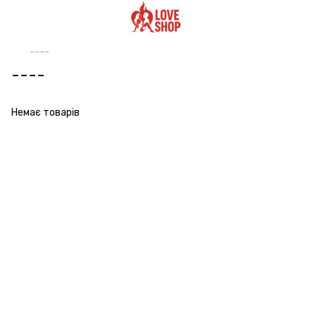
----
----
Немає товарів