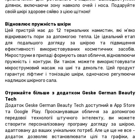
ділянок, включаючи зону навколо очей і носа. Подаруйте
своїй шкірі здорове сяйво з цією щіткою!
Відновлює пружність шкіри
Цей пристрій має до 12 термальних намистин, які м'яко
відкривають пори за допомогою тепла. Це ідеальний етап
для подальшого догляду за шкірою та підвищення
ефективності використовуваних косметичних засобів.
Мікроструми в приладі формують овал обличчя, відновлюючи
пружність і контури. Ви також можете використовувати
мікрострумовий масаж на шиї та декольте. Цей продукт
гарантує ліфтинг і тонізацію шкіри, одночасно регулюючи
надлишок шкірного сала.
Отримайте більше з додатком Geske German Beauty
Tech
Додаток Geske German Beauty Tech доступний в App Store
та Google Play. Просканувавши обличчя за допомогою
передової технології штучного інтелекту, ви можете
створити персоналізовану програму догляду за шкірою,
адаптовану до ваших унікальних потреб. Але це ще не все -
додаток дозволяє встановлювати цілі та графіки, а