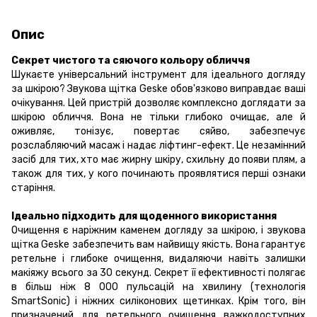
Опис
Секрет чистого та сяючого кольору обличчя
Шукаєте універсальний інструмент для ідеального догляду
за шкірою? Звукова щітка Geske обов'язково виправдає ваші
очікування. Цей пристрій дозволяє комплексно доглядати за
шкірою обличчя. Вона не тільки глибоко очищає, але й
оживляє, тонізує, повертає сяйво, забезпечує
розслабляючий масаж і надає ліфтинг-ефект. Це незамінний
засіб для тих, хто має жирну шкіру, схильну до появи плям, а
також для тих, у кого починають проявлятися перші ознаки
старіння.
Ідеально підходить для щоденного використання
Очищення є наріжним каменем догляду за шкірою, і звукова
щітка Geske забезпечить вам найвищу якість. Вона гарантує
ретельне і глибоке очищення, видаляючи навіть залишки
макіяжу всього за 30 секунд. Секрет її ефективності полягає
в більш ніж 8 000 пульсацій на хвилину (технологія
SmartSonic) і ніжних силіконових щетинках. Крім того, він
призначений для ретельного очищення важкодоступних