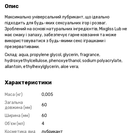
Опис
Максимально універсальний лубрикант, що ідеально
підходить для будь-яких сексуальних ігор і розваг.
Зроблений на основі натуральних інгредієнтів, Mixgliss Lub не
має смаку і запаху, забезпечує гарне ковзання та може
використовуватися з будь-якими секс іграшками і
презервативами.
Склад: aqua, propylene glycol, glycerin, fragrance,
hydroxyethylcellulose, phenoxyethanol, sodium polyacrylate,
allantoin, ethylhexylglycerin, aloe vera;
Характеристики
Маса (кг)
0,005
Загальна
60
довжина (мм)
Ширина (мм)
60
Об'єм (мл)
4
Косметика: вид
лубрикант