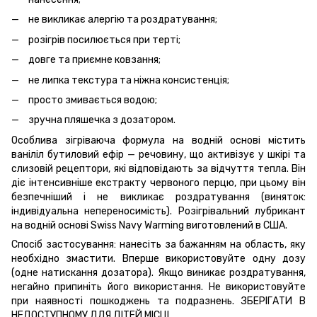
не викликає алергію та роздратування;
розігрів посилюється при терті;
довге та приємне ковзання;
не липка текстура та ніжна консистенція;
просто змивається водою;
зручна пляшечка з дозатором.
Особлива зігріваюча формула на водній основі містить
ваніліл бутиловий ефір — речовину, що активізує у шкірі та
слизовій рецептори, які відповідають за відчуття тепла. Він
діє інтенсивніше екстракту червоного перцю, при цьому він
безпечніший і не викликає роздратування (виняток:
індивідуальна непереносимість). Розігрівальний лубрикант
на водній основі Swiss Navy Warming виготовлений в США.
Спосіб застосування: нанесіть за бажанням на область, яку
необхідно змастити. Вперше використовуйте одну дозу
(одне натискання дозатора). Якщо виникає роздратування,
негайно припиніть його використання. Не використовуйте
при наявності пошкоджень та подразнень. ЗБЕРІГАТИ В
НЕДОСТУПНОМУ ДЛЯ ДІТЕЙ МІСЦІ.