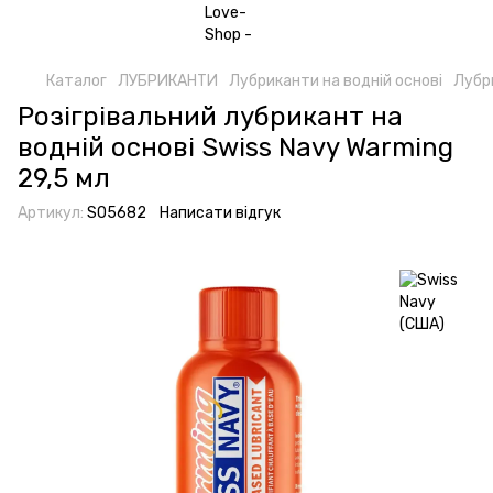
Каталог
ЛУБРИКАНТИ
Лубриканти на водній основі
Лубри
Розігрівальний лубрикант на
водній основі Swiss Navy Warming
29,5 мл
Артикул:
SO5682
Написати відгук