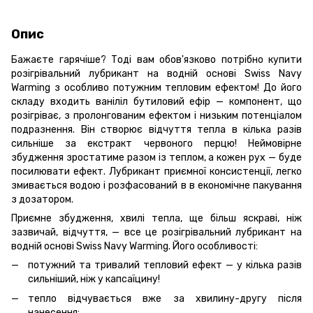
Опис
Бажаєте гарячіше? Тоді вам обов'язково потрібно купити
розігрівальний лубрикант на водній основі Swiss Navy
Warming з особливо потужним тепловим ефектом! До його
складу входить ваніліл бутиловий ефір — компонент, що
розігріває, з пролонгованим ефектом і низьким потенціалом
подразнення. Він створює відчуття тепла в кілька разів
сильніше за екстракт червоного перцю! Неймовірне
збудження зростатиме разом із теплом, а кожен рух — буде
посилювати ефект. Лубрикант приємної консистенції, легко
змивається водою і розфасований в в економічне пакування
з дозатором.
Приємне збудження, хвилі тепла, ще більш яскраві, ніж
зазвичай, відчуття, — все це розігрівальний лубрикант на
водній основі Swiss Navy Warming. Його особливості:
потужний та тривалий тепловий ефект — у кілька разів
сильніший, ніж у капсаїцину!
тепло відчувається вже за хвилину-другу після
нанесення;