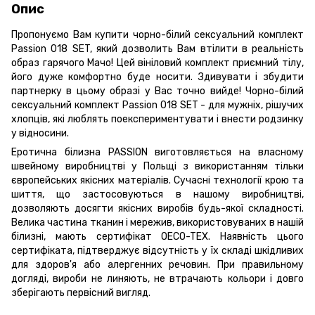
Опис
Пропонуємо Вам купити чорно-білий сексуальний комплект
Passion 018 SET, який дозволить Вам втілити в реальність
образ гарячого Мачо! Цей вініловий комплект приємний тілу,
його дуже комфортно буде носити. Здивувати і збудити
партнерку в цьому образі у Вас точно вийде! Чорно-білий
сексуальний комплект Passion 018 SET - для мужніх, рішучих
хлопців, які люблять поекспериментувати і внести родзинку
у відносини.
Еротична білизна PASSION виготовляється на власному
швейному виробництві у Польщі з використанням тільки
європейських якісних матеріалів. Сучасні технології крою та
шиття, що застосовуються в нашому виробництві,
дозволяють досягти якісних виробів будь-якої складності.
Велика частина тканин і мережив, використовуваних в нашій
білизні, мають сертифікат OECO-TEX. Наявність цього
сертифіката, підтверджує відсутність у їх складі шкідливих
для здоров'я або алергенних речовин. При правильному
догляді, вироби не линяють, не втрачають кольори і довго
зберігають первісний вигляд.