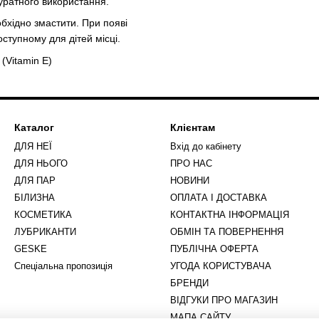
уратного використання.
обхідно змастити. При появі
ступному для дітей місці.
 (Vitamin E)
Каталог
Клієнтам
ДЛЯ НЕЇ
Вхід до кабінету
ДЛЯ НЬОГО
ПРО НАС
ДЛЯ ПАР
НОВИНИ
БІЛИЗНА
ОПЛАТА І ДОСТАВКА
КОСМЕТИКА
КОНТАКТНА ІНФОРМАЦІЯ
ЛУБРИКАНТИ
ОБМІН ТА ПОВЕРНЕННЯ
GESKE
ПУБЛІЧНА ОФЕРТА
Спеціальна пропозиція
УГОДА КОРИСТУВАЧА
БРЕНДИ
ВІДГУКИ ПРО МАГАЗИН
МАПА САЙТУ