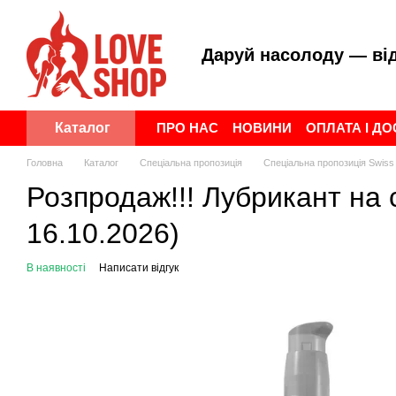
Перейти до основного контенту
Даруй насолоду — ві
ПРО НАС
НОВИНИ
ОПЛАТА І Д
Каталог
ПУБЛІЧНА ОФЕРТА
УГОДА КОР
Головна
Каталог
Спеціальна пропозиція
Спеціальна пропозиція Swis
Розпродаж!!! Лубрикант на с
16.10.2026)
В наявності
Написати відгук