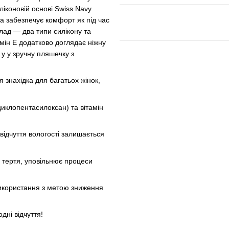
ліконовій основі Swiss Navy
 та забезпечує комфорт як під час
клад — два типи силікону та
тамін Е додатково доглядає ніжну
у у зручну пляшечку з
я знахідка для багатьох жінок,
 циклопентасилоксан) та вітамін
відчуття вологості залишається
с тертя, уповільнює процеси
 використання з метою зниження
дні відчуття!