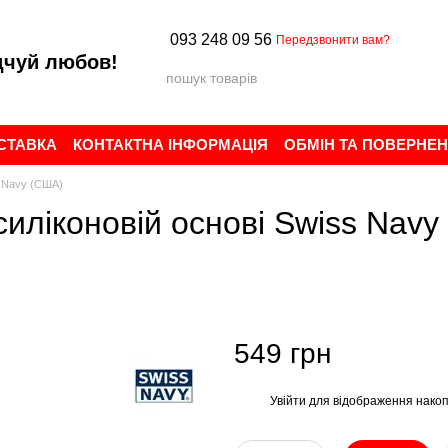
093 248 09 56
Передзвонити вам?
дчуй любов!
ОСТАВКА
КОНТАКТНА ІНФОРМАЦІЯ
ОБМІН ТА ПОВЕРНЕ
ИСТУВАЧА
БРЕНДИ
ВІДГУКИ ПРО МАГАЗИН
s Navy (США)
иліконовій основі Swiss Navy 
549 грн
Увійти
для відображення накоп
%