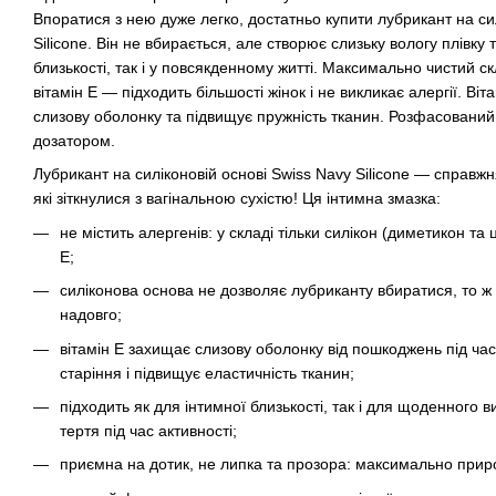
Впоратися з нею дуже легко, достатньо купити лубрикант на си
Silicone. Він не вбирається, але створює слизьку вологу плівку
близькості, так і у повсякденному житті. Максимально чистий с
вітамін Е — підходить більшості жінок і не викликає алергії. Ві
слизову оболонку та підвищує пружність тканин. Розфасований 
дозатором.
Лубрикант на силіконовій основі Swiss Navy Silicone — справжн
які зіткнулися з вагінальною сухістю! Ця інтимна змазка:
не містить алергенів: у складі тільки силікон (диметикон та
Е;
силіконова основа не дозволяє лубриканту вбиратися, то ж 
надовго;
вітамін Е захищає слизову оболонку від пошкоджень під ча
старіння і підвищує еластичність тканин;
підходить як для інтимної близькості, так і для щоденного
тертя під час активності;
приємна на дотик, не липка та прозора: максимально приро