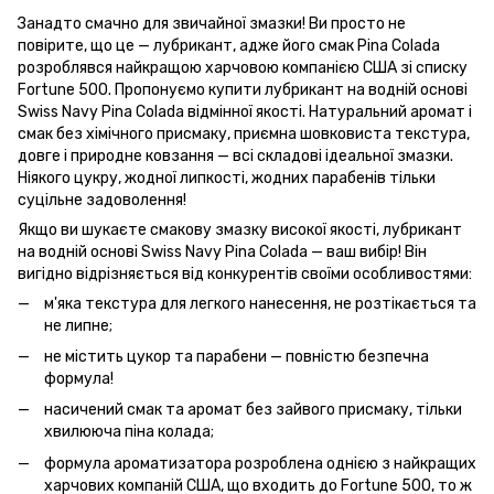
Занадто смачно для звичайної змазки! Ви просто не
повірите, що це — лубрикант, адже його смак Pina Colada
розроблявся найкращою харчовою компанією США зі списку
Fortune 500. Пропонуємо купити лубрикант на водній основі
Swiss Navy Pina Colada відмінної якості. Натуральний аромат і
смак без хімічного присмаку, приємна шовковиста текстура,
довге і природне ковзання — всі складові ідеальної змазки.
Ніякого цукру, жодної липкості, жодних парабенів тільки
суцільне задоволення!
Якщо ви шукаєте смакову змазку високої якості, лубрикант
на водній основі Swiss Navy Pina Colada — ваш вибір! Він
вигідно відрізняється від конкурентів своїми особливостями:
м'яка текстура для легкого нанесення, не розтікається та
не липне;
не містить цукор та парабени — повністю безпечна
формула!
насичений смак та аромат без зайвого присмаку, тільки
хвилююча піна колада;
формула ароматизатора розроблена однією з найкращих
харчових компаній США, що входить до Fortune 500, то ж