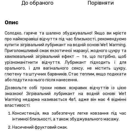
До обраного
Порівняти
Опис
Солодко, гаряче та шалено збуджувально! Якщо ви мрієте
про найяскравіші відчуття під час близькості, рекомендуємо
купити зігрівальний лубрикант на водній основі Wet Warming.
Приголомшливий смак екзотичної маракуї, жодного цукру та
хвилювальний зігрівальний ефект — те, що потрібно, щоб
урізноманітнити відчуття. Лубрикант підходить і для
орального, і для вагінального сексу, не містить цукру,
глютену та штучних барвників. Стає теплим, якщо подихати
або подути на нього після нанесення.
Дозвольте собі трохи нових яскравих відчуттів із цією
змазкою! Зігрівальний лубрикант на водній основі Wet
Warming недарма називається 4в1, адже він має 4 відмінні
властивості:
Консистенція, яка забезпечує легке ковзання під час
інтимної близькості, а також збуджувального масажу.
Насичений фруктовий смак.