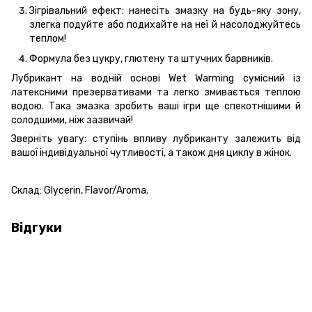
Зігрівальний ефект: нанесіть змазку на будь-яку зону,
злегка подуйте або подихайте на неї й насолоджуйтесь
теплом!
Формула без цукру, глютену та штучних барвників.
Лубрикант на водній основі Wet Warming сумісний із
латексними презервативами та легко змивається теплою
водою. Така змазка зробить ваші ігри ще спекотнішими й
солодшими, ніж зазвичай!
Зверніть увагу: ступінь впливу лубриканту залежить від
вашої індивідуальної чутливості, а також дня циклу в жінок.
Склад: Glycerin, Flavor/Aroma.
Відгуки