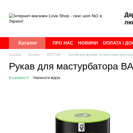
Перейти до основного контенту
Да
лю
ПРО НАС
НОВИНИ
ОПЛАТА І Д
Каталог
ПУБЛІЧНА ОФЕРТА
УГОДА КОР
Головна
Каталог
ДЛЯ ПАР
Засоби для догляду та аксесуари для ігра
Рукав для мастурбатора
В наявності
Написати відгук