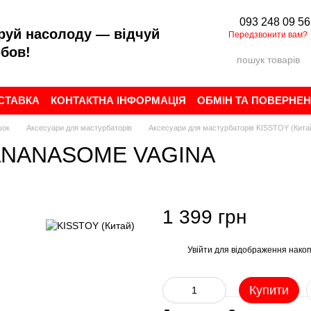
093 248 09 56
руй насолоду — відчуй
Передзвонити вам?
бов!
ОСТАВКА
КОНТАКТНА ІНФОРМАЦІЯ
ОБМІН ТА ПОВЕРНЕ
ИСТУВАЧА
БРЕНДИ
ВІДГУКИ ПРО МАГАЗИН
шок
Аксесуари для мастурбаторів
Аксесуари для мастурбаторів KISSTOY (Кита
 BANANASOME VAGINA
1 399 грн
Увійти
для відображення накоп
%
Купити