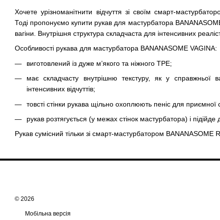
Хочете урізноманітнити відчуття зі своїм смарт-мастурб
Тоді пропонуємо купити рукав для мастурбатора BANANASOME
вагіни. Внутрішня структура складчаста для інтенсивних реаліст
Особливості рукава для мастурбатора BANANASOME VAGINA:
виготовлений із дуже м’якого та ніжного TPE;
має складчасту внутрішню текстуру, як у справжньої ва
інтенсивних відчуттів;
товсті стінки рукава щільно охоплюють пеніс для приємної 
рукав розтягується (у межах стінок мастурбатора) і підійде 
Рукав сумісний тільки зі смарт-мастурбатором BANANASOME 
© 2026
Мобільна версія