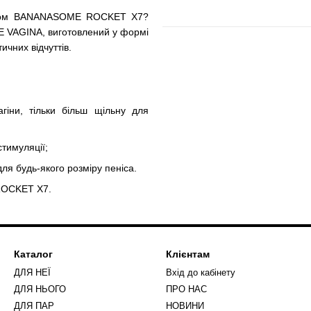
атором BANANASOME ROCKET X7?
 VAGINA, виготовлений у формі
ичних відчуттів.
гіни, тільки більш щільну для
стимуляції;
для будь-якого розміру пеніса.
ROCKET X7.
Каталог
Клієнтам
ДЛЯ НЕЇ
Вхід до кабінету
ДЛЯ НЬОГО
ПРО НАС
ДЛЯ ПАР
НОВИНИ