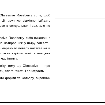
Obsessive Roseberry cuffs, щоб
 Ці наручники відмінно підійдуть
ове в сексуальних іграх, але не
sive Roseberry cuffs виконані з
не натирає ніжну шкіру зап'ясть.
е мереживо поверх натякає на її
 Атласна стрічка замість ланцюга
час інтиму.
світу, тому що Obsessive — про
сть, елегантність і пристрасть.
чали форми та кольору, виробник