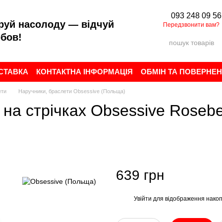
093 248 09 56
руй насолоду — відчуй
Передзвонити вам?
бов!
ОСТАВКА
КОНТАКТНА ІНФОРМАЦІЯ
ОБМІН ТА ПОВЕРНЕ
ИСТУВАЧА
БРЕНДИ
ВІДГУКИ ПРО МАГАЗИН
ети
Наручники, браслети Obsessive (Польща)
а стрічках Obsessive Roseberr
639 грн
Увійти
для відображення накоп
%