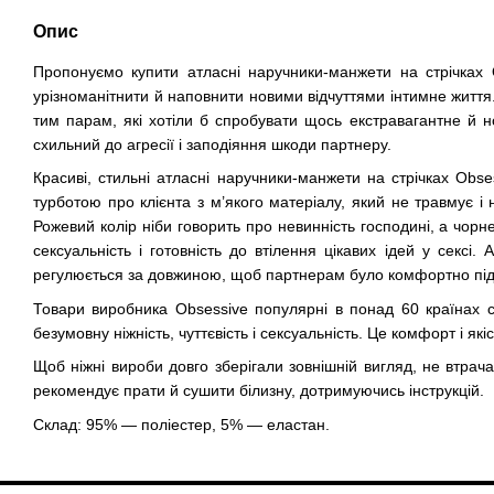
Опис
Пропонуємо купити атласні наручники-манжети на стрічках 
урізноманітнити й наповнити новими відчуттями інтимне життя.
тим парам, які хотіли б спробувати щось екстравагантне й н
схильний до агресії і заподіяння шкоди партнеру.
Красиві, стильні атласні наручники-манжети на стрічках Obses
турботою про клієнта з м’якого матеріалу, який не травмує і 
Рожевий колір ніби говорить про невинність господині, а чорн
сексуальність і готовність до втілення цікавих ідей у сексі.
регулюється за довжиною, щоб партнерам було комфортно під 
Товари виробника Obsessive популярні в понад 60 країнах 
безумовну ніжність, чуттєвість і сексуальність. Це комфорт і які
Щоб ніжні вироби довго зберігали зовнішній вигляд, не втра
рекомендує прати й сушити білизну, дотримуючись інструкцій.
Склад: 95% — поліестер, 5% — еластан.