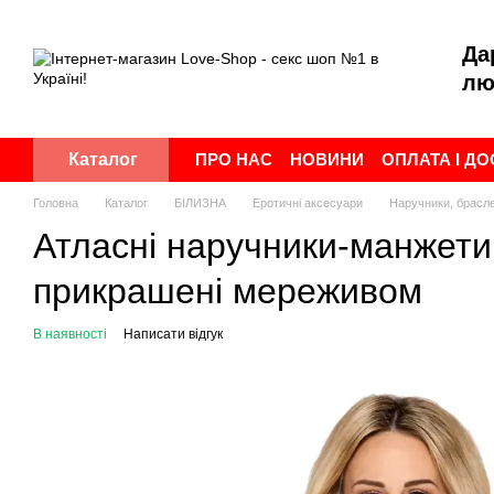
Перейти до основного контенту
Да
лю
ПРО НАС
НОВИНИ
ОПЛАТА І Д
Каталог
ПУБЛІЧНА ОФЕРТА
УГОДА КОР
Головна
Каталог
БІЛИЗНА
Еротичні аксесуари
Наручники, брасл
Атласні наручники-манжети н
прикрашені мереживом
В наявності
Написати відгук