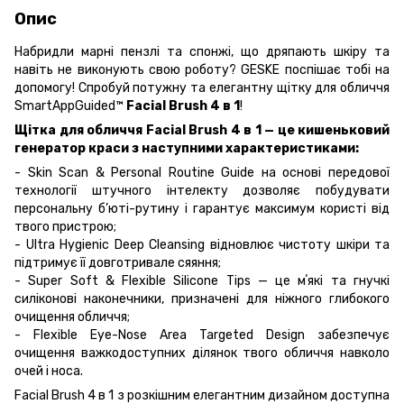
Опис
Набридли марні пензлі та спонжі, що дряпають шкіру та
навіть не виконують свою роботу? GESKE поспішає тобі на
допомогу! Спробуй потужну та елегантну щітку для обличчя
SmartAppGuided™
Facial Brush 4 в 1
!
Щітка для обличчя Facial Brush 4 в 1 — це кишеньковий
генератор краси з наступними характеристиками:
- Skin Scan & Personal Routine Guide на основі передової
технології штучного інтелекту дозволяє побудувати
персональну б’юті-рутину і гарантує максимум користі від
твого пристрою;
- Ultra Hygienic Deep Cleansing відновлює чистоту шкіри та
підтримує її довготривале сяяння;
- Super Soft & Flexible Silicone Tips — це мʼякі та гнучкі
силіконові наконечники, призначені для ніжного глибокого
очищення обличчя;
- Flexible Eye-Nose Area Targeted Design забезпечує
очищення важкодоступних ділянок твого обличчя навколо
очей і носа.
Facial Brush 4 в 1 з розкішним елегантним дизайном доступна