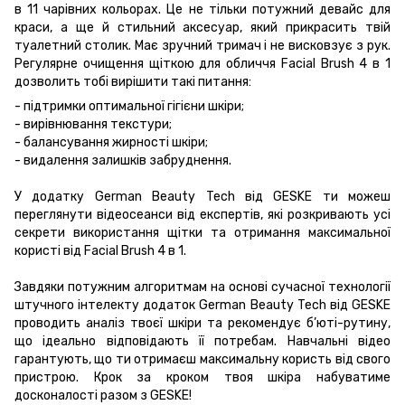
в 11 чарівних кольорах. Це не тільки потужний девайс для
краси, а ще й стильний аксесуар, який прикрасить твій
туалетний столик. Має зручний тримач і не висковзує з рук.
Регулярне очищення щіткою для обличчя Facial Brush 4 в 1
дозволить тобі вирішити такі питання:
- підтримки оптимальної гігієни шкіри;
- вирівнювання текстури;
- балансування жирності шкіри;
- видалення залишків забруднення.
У додатку German Beauty Tech від GESKE ти можеш
переглянути відеосеанси від експертів, які розкривають усі
секрети використання щітки та отримання максимальної
користі від Facial Brush 4 в 1.
Завдяки потужним алгоритмам на основі сучасної технології
штучного інтелекту додаток German Beauty Tech від GESKE
проводить аналіз твоєї шкіри та рекомендує б’юті-рутину,
що ідеально відповідають її потребам. Навчальні відео
гарантують, що ти отримаєш максимальну користь від свого
пристрою. Крок за кроком твоя шкіра набуватиме
досконалості разом з GESKE!