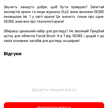
Звучить занадто добре, щоб бути правдою? Запитай
експертів краси та моди журналу ELLE: вони визнали GESKE
інновацією № 1 у світі краси! Це значить тільки про одне:
GESKE знає все про технології краси!
Збираєш ідеальний набір для догляду? Не зволікай! Придбай
щітку для обличчя Facial Brush 4 в 1 від GESKE і додай її до
своїх основних засобів для догляду за шкірою!
Відгуки
Додайте перший відгук
Написати відгук