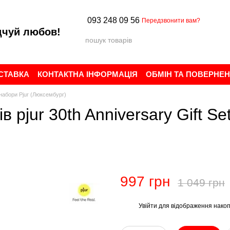
093 248 09 56
Передзвонити вам?
дчуй любов!
ОСТАВКА
КОНТАКТНА ІНФОРМАЦІЯ
ОБМІН ТА ПОВЕРНЕ
ИСТУВАЧА
БРЕНДИ
ВІДГУКИ ПРО МАГАЗИН
набори Pjur (Люксембург)
pjur 30th Anniversary Gift Set
997 грн
1 049 грн
Увійти
для відображення накоп
%