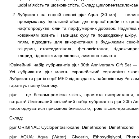
шкірі м’якість та шовковистість. Склад: циклопентасилокса
Лубрикант на водній основі pjur Aqua (30 мл) — нелип
преміумкласу. Ідеальний обсяг для першої проби і як трев
нафтопродуктів, олій та парфумерних добавок. Надм’яка
ковзанням живить і захищає суху та пошкоджену шкіру. 
плям, підходить для використання з будь-якими секс-і
гліцерин, етоксидигліколь, феноксіетанол, гідроксипроп
хлорид, гідроксіетилцелюлоза, лимонна кислота.
Ювілейний набір лубрикантів pjur 30th Anniversary Gift Set —
Усі лубриканти pjur мають європейський сертифікат якост
Лубриканти pjur із серії MED відповідають найновішому Регла
гарантує повну безпеку.
pjur — це безкомпромісна якість, простота використання, 
витрата! Лімітований ювілейний набір лубрикантів pjur 30th Ann
насолоджуватися приємною близькістю, грою із секс-іграшкам
Склад:
pjur ORIGINAL: Cyclopentasiloxane, Dimethicone, Dimethiconol.
pjur AQUA: Aqua (Water), Glycerin, Ethoxydiglycol, Pheno