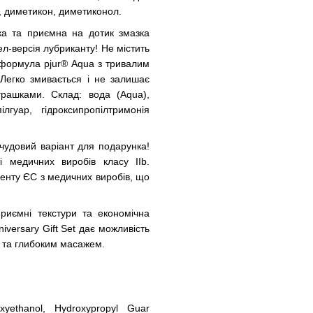
н, диметикон, диметиконол.
ка та приємна на дотик змазка
ел-версія лубриканту! Не містить
 формула pjur® Aqua з тривалим
Легко змивається і не залишає
грашками. Склад: вода (Aqua),
ілгуар, гідроксипропілтримонія
 чудовий варіант для подарунка!
і медичних виробів класу IIb.
менту ЄС з медичних виробів, що
приємні текстури та економічна
iversary Gift Set дає можливість
и та глибоким масажем.
xyethanol, Hydroxypropyl Guar