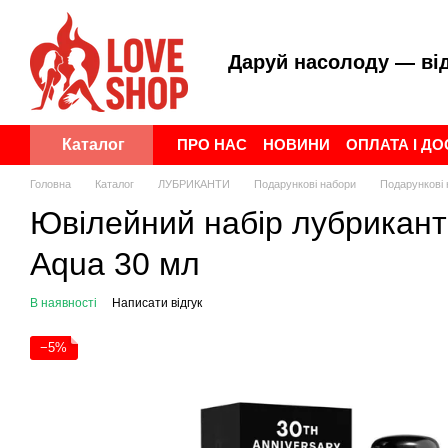
Перейти до основного контенту
Даруй насолоду — ві
ПРО НАС
НОВИНИ
ОПЛАТА І Д
Каталог
ПУБЛІЧНА ОФЕРТА
УГОДА КОР
Головна
Каталог
ЛУБРИКАНТИ
Подарункові набори
Подарункові 
Ювілейний набір лубрикантів 
Aqua 30 мл
В наявності
Написати відгук
−5%