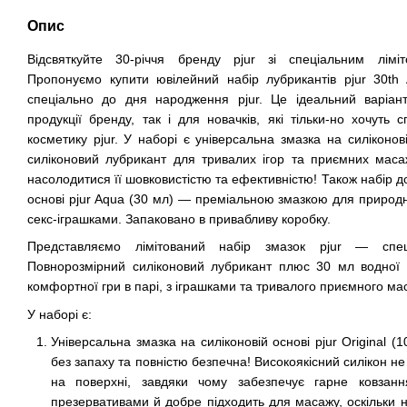
Опис
Відсвяткуйте 30-річчя бренду pjur зі спеціальним лімі
Пропонуємо купити ювілейний набір лубрикантів pjur 30th A
спеціально до дня народження pjur. Це ідеальний варіан
продукції бренду, так і для новачків, які тільки-но хочуть 
косметику pjur. У наборі є універсальна змазка на силіконові
силіконовий лубрикант для тривалих ігор та приємних маса
насолодитися її шовковистістю та ефективністю! Також набір 
основі pjur Aqua (30 мл) — преміальною змазкою для природно
секс-іграшками. Запаковано в привабливу коробку.
Представляємо лімітований набір змазок pjur — спец
Повнорозмірний силіконовий лубрикант плюс 30 мл водної
комфортної гри в парі, з іграшками та тривалого приємного ма
У наборі є:
Універсальна змазка на силіконовій основі pjur Original (1
без запаху та повністю безпечна! Високоякісний силікон не
на поверхні, завдяки чому забезпечує гарне ковзан
презервативами й добре підходить для масажу, оскільки не