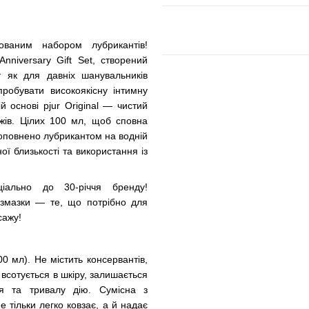
тованим набором лубрикантів!
nniversary Gift Set, створений
т як для давніх шанувальників
спробувати високоякісну інтимну
й основі pjur Original — чистий
жів. Цілих 100 мл, щоб сповна
доповнено лубрикантом на водній
ї близькості та використання із
іально до 30-річчя бренду!
 змазки — те, що потрібно для
сажу!
00 мл). Не містить консервантів,
 всотується в шкіру, залишається
ня та тривалу дію. Сумісна з
 тільки легко ковзає, а й надає