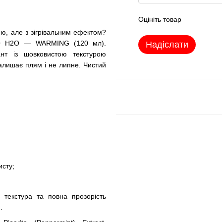
Оцініть товар
ою, але з зігрівальним ефектом?
 JO H2O — WARMING (120 мл).
Надіслати
ант із шовковистою текстурою
залишає плям і не липне. Чистий
исту;
 текстура та повна прозорість
.