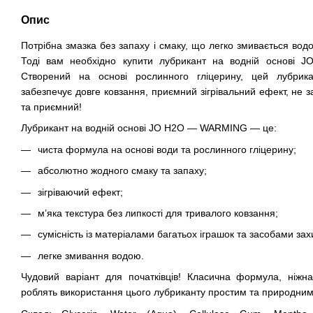
Опис
Потрібна змазка без запаху і смаку, що легко змивається вод
Тоді вам необхідно купити лубрикант на водній основі
Створений на основі рослинного гліцерину, цей лубрик
забезпечує довге ковзання, приємний зігрівальний ефект, не 
та приємний!
Лубрикант на водній основі JO H2O — WARMING — це:
чиста формула на основі води та рослинного гліцерину;
абсолютно жодного смаку та запаху;
зігріваючий ефект;
м’яка текстура без липкості для тривалого ковзання;
сумісність із матеріалами багатьох іграшок та засобами зах
легке змивання водою.
Чудовий варіант для початківців! Класична формула, ніжна
роблять використання цього лубриканту простим та природним