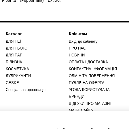
iperita (Peppermint) Extract,
Каталог
Клієнтам
ДЛЯ НЕЇ
Вхід до кабінету
ДЛЯ НЬОГО
ПРО НАС
ДЛЯ ПАР
НОВИНИ
БІЛИЗНА
ОПЛАТА І ДОСТАВКА
КОСМЕТИКА
КОНТАКТНА ІНФОРМАЦІЯ
ЛУБРИКАНТИ
ОБМІН ТА ПОВЕРНЕННЯ
GESKE
ПУБЛІЧНА ОФЕРТА
Спеціальна пропозиція
УГОДА КОРИСТУВАЧА
БРЕНДИ
ВІДГУКИ ПРО МАГАЗИН
МАПА САЙТУ
Ми в соцмережах