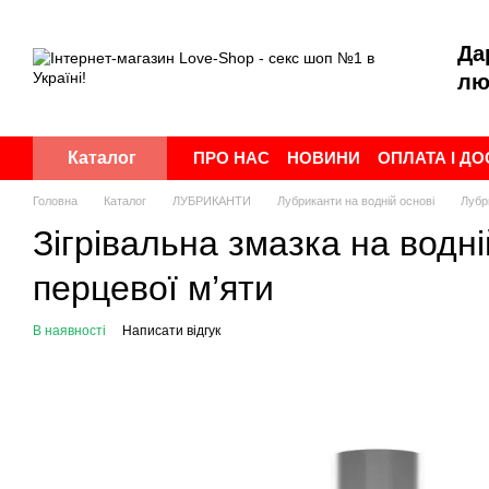
Перейти до основного контенту
Да
лю
ПРО НАС
НОВИНИ
ОПЛАТА І Д
Каталог
ПУБЛІЧНА ОФЕРТА
УГОДА КОР
Головна
Каталог
ЛУБРИКАНТИ
Лубриканти на водній основі
Лубр
Зігрівальна змазка на вод
перцевої м’яти
В наявності
Написати відгук