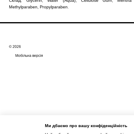
Склад: Glycerin, Water (Aqua), Cellulose Gum, Mentha P
Methylparaben, Propylparaben.
© 2026
Мобільна версія
Ми дбаємо про вашу конфіденційність