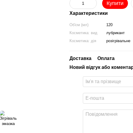
Купити
Характеристики
Об'єм (мл)
120
Косметика: вид
лубрикант
Косметика: дія
розігрівальне
Доставка
Оплата
Новий відгук або комента