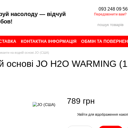
093 248 09 56
руй насолоду — відчуй
Передзвонити вам?
бов!
ОСТАВКА
КОНТАКТНА ІНФОРМАЦІЯ
ОБМІН ТА ПОВЕРНЕ
ИСТУВАЧА
БРЕНДИ
ВІДГУКИ ПРО МАГАЗИН
иканти на водній основі JO (США)
ній основі JO H2O WARMING (1
789 грн
Увійти
для відображення накоп
%