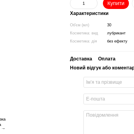
Купити
Характеристики
Об'єм (мл)
30
Косметика: вид
лубрикант
Косметика: дія
без ефекту
Доставка
Оплата
Новий відгук або комента