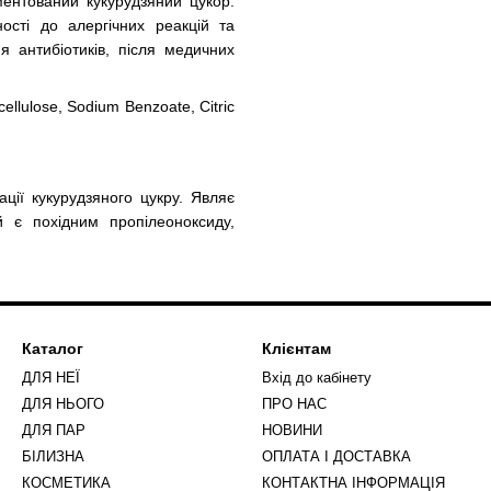
ментований кукурудзяний цукор.
ості до алергічних реакцій та
ня антибіотиків, після медичних
ellulose, Sodium Benzoate, Citric
ції кукурудзяного цукру. Являє
й є похідним пропілеоноксиду,
Каталог
Клієнтам
ДЛЯ НЕЇ
Вхід до кабінету
ДЛЯ НЬОГО
ПРО НАС
ДЛЯ ПАР
НОВИНИ
БІЛИЗНА
ОПЛАТА І ДОСТАВКА
КОСМЕТИКА
КОНТАКТНА ІНФОРМАЦІЯ