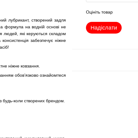
Оцініть товар
ий лубрикант, створений задля
на формула на водній основі не
Надіслати
для людей, які керуються складом
а консистенція забезпечує ніжне
асіб!
атне ніжне ковзання.
уванням обов’язково ознайомтеся
з будь-коли створених брендом.