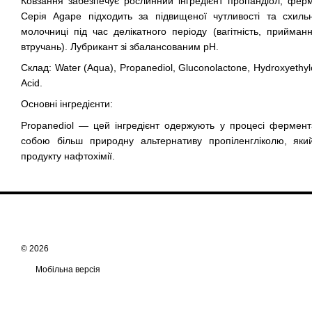
Ковзання забезпечує рослинний інгредієнт пропандіол, фер
Серія Agape підходить за підвищеної чутливості та схильн
молочниці під час делікатного періоду (вагітність, прийман
втручань). Лубрикант зі збалансованим рН.
Склад: Water (Aqua), Propanediol, Gluconolactone, Hydroxyethylc
Acid.
Основні інгредієнти:
Propanediol — цей інгредієнт одержують у процесі фермента
собою більш природну альтернативу пропіленгліколю, яки
продукту нафтохімії.
© 2026
Мобільна версія