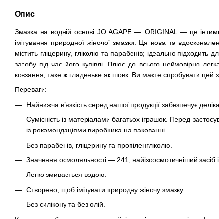
Опис
Змазка на водній основі JO AGAPE — ORIGINAL — це інтимн
імітування природної жіночої змазки. Ця нова та вдосконале
містить гліцерину, гліколю та парабенів; ідеально підходить 
засобу під час його купівлі. Плюс до всього неймовірно легк
ковзання, таке ж гладеньке як шовк. Ви маєте спробувати цей з
Переваги:
Найнижча в’язкість серед нашої продукції забезпечує делік
Сумісність із матеріалами багатьох іграшок. Перед застос
із рекомендаціями виробника на пакованні.
Без парабенів, гліцерину та пропіленгліколю.
Значення осмоляльності — 241, найізоосмотичніший засіб і
Легко змивається водою.
Створено, щоб імітувати природну жіночу змазку.
Без силікону та без олій.