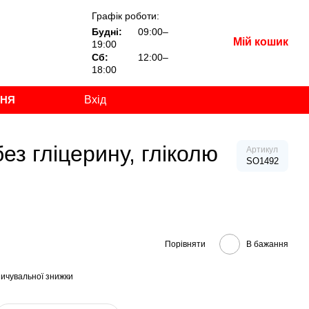
Графік роботи:
Будні:
09:00–
Мій кошик
19:00
Сб:
12:00–
18:00
ННЯ
Вхід
з гліцерину, гліколю
Артикул
SO1492
Порівняти
В бажання
ичувальної знижки