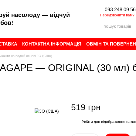
093 248 09 56
руй насолоду — відчуй
Передзвонити вам?
бов!
ОСТАВКА
КОНТАКТНА ІНФОРМАЦІЯ
ОБМІН ТА ПОВЕРНЕ
ИСТУВАЧА
БРЕНДИ
ВІДГУКИ ПРО МАГАЗИН
иканти на водній основі JO (США)
 AGAPE — ORIGINAL (30 мл) бе
519 грн
Увійти
для відображення накоп
%