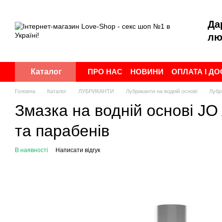
Перейти до основного контенту
Да
лю
ПРО НАС
НОВИНИ
ОПЛАТА І Д
Каталог
ПУБЛІЧНА ОФЕРТА
УГОДА КОР
Головна
Каталог
ЛУБРИКАНТИ
Лубриканти на водній основі
Лубр
Змазка на водній основі JO
та парабенів
В наявності
Написати відгук