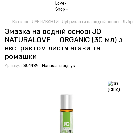
Каталог
ЛУБРИКАНТИ
Лубриканти на водній основі
Лубри
Змазка на водній основі JO
NATURALOVE — ORGANIC (30 мл) з
екстрактом листя агави та
ромашки
Артикул:
SO1489
Написати відгук