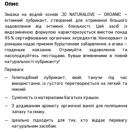
Опис
Змазка на водній основі JO NATURALOVE — ORGANIC —
інтимний лубрикант, створений для отримання більшого
задоволення від інтимної близькості. Цей засіб із
видозміненою формулою характеризується вмістом понад
95 % сертифікованих органічних інгредієнтів. Консервант із
ромашки надає приємне бурштинове забарвлення, а агава —
гладеньке ковзання. Отримуйте задоволення та
насолоджуйтесь пестощами, бувши впевненими в повній
натуральності лубриканту!
Переваги:
Гелеподібний лубрикант, який, танучи під час
використання, із густого перетворюється на легкий та
ніжний.
Сумісність із матеріалами багатьох іграшок.
З додаванням аромату органічної ванілі для поліпшення
запаху та смаку.
Ідеально підходить для тих, хто віддає перевагу
натуральним засобам.