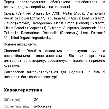
Перед застосуванням обов’язково ознайомтеся із
рекомендаціями виробника на пакованні.
Склад: (Certified Organic by CCOF) Water (Aqua), Chamomilla
Recutita Flower Extract*, Tequilana Azul (Agave) Leaf Extract*,
Flavor (Aroma)*, Carrageenan, Citrus Limon (Lemon) Extract*,
Citrus Grandis (Grapefruit) Extract*, Juniperus Communis Fruit
Extract*, Rosmarinus Officinalis (Rosemary) Leaf Extract*
*Certified Organic Ingredients.
Основні інгредієнти:
Chamomilla Recutita славиться зволожувальними та
заспокійливими властивостями. Діє як органічна
альтернатива гліцерину, забезпечуючи ідеальне і приємне
ковзання.
Carrageenan використовується для надання ще більшої
плавності його ковзній текстурі.
Характеристики
Об'єм (мл)
30
Косметика: вид
лубрикант