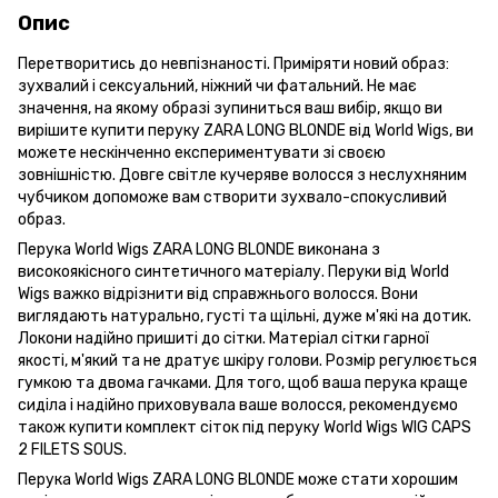
Опис
Перетворитись до невпізнаності. Приміряти новий образ:
зухвалий і сексуальний, ніжний чи фатальний. Не має
значення, на якому образі зупиниться ваш вибір, якщо ви
вирішите купити перуку ZARA LONG BLONDE від World Wigs, ви
можете нескінченно експериментувати зі своєю
зовнішністю. Довге світле кучеряве волосся з неслухняним
чубчиком допоможе вам створити зухвало-спокусливий
образ.
Перука World Wigs ZARA LONG BLONDE виконана з
високоякісного синтетичного матеріалу. Перуки від World
Wigs важко відрізнити від справжнього волосся. Вони
виглядають натурально, густі та щільні, дуже м'які на дотик.
Локони надійно пришиті до сітки. Матеріал сітки гарної
якості, м'який та не дратує шкіру голови. Розмір регулюється
гумкою та двома гачками. Для того, щоб ваша перука краще
сиділа і надійно приховувала ваше волосся, рекомендуємо
також купити комплект сіток під перуку World Wigs WIG CAPS
2 FILETS SOUS.
Перука World Wigs ZARA LONG BLONDE може стати хорошим