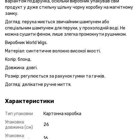
варіантом подарунка, оскільки виробник упакував свій
продукт у дуже стильну щільну чорну коробку на магнітному
замку.
Догляд: перука миється звичайним шампунем або
спеціальним шампунем для перуки, у прохолодній воді. Не
можна сушити феном, лише злегка промокнути рушником.
Виробник World Wigs.
Матеріал: синтетичне волокно високої якості.
Колір: блонд.
Довжина: довгі.
Розмір: регулюється за рахунок гумки та гачків.
Догляд: делікатне ручне миття.
Характеристики
Тип упаковки
Картонна коробка
Упаковка:
26
довжина (см)
Упаковка:
16