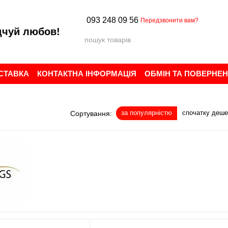
093 248 09 56
Передзвонити вам?
дчуй любов!
ОСТАВКА
КОНТАКТНА ІНФОРМАЦІЯ
ОБМІН ТА ПОВЕРНЕ
ИСТУВАЧА
БРЕНДИ
ВІДГУКИ ПРО МАГАЗИН
за популярністю
спочатку деш
Сортування: