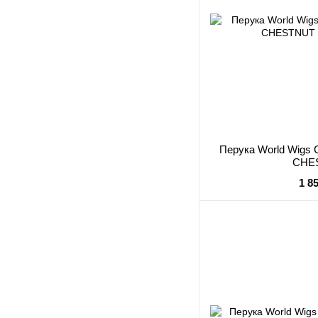
Перука World Wig
CHE
1 8