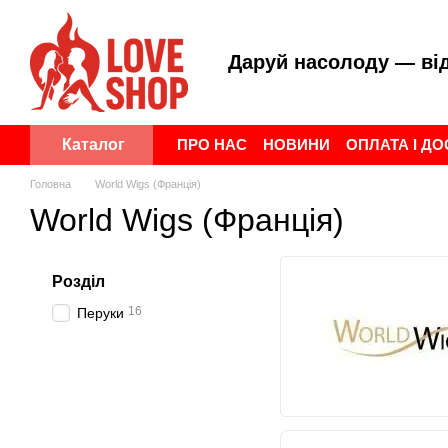
Перейти до основного контенту
Даруй насолоду — ві
ПРО НАС
НОВИНИ
ОПЛАТА І Д
Каталог
ПУБЛІЧНА ОФЕРТА
УГОДА КОР
Головна
World Wigs (Франція)
World Wigs (Франція)
Розділ
16
Перуки