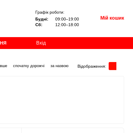
Графік роботи:
Мій кошик
Будні:
09:00–19:00
Сб:
12:00–18:00
ННЯ
Вхід
евше
спочатку дорожчі
за назвою
Відображення: