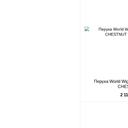
Перука World W
CHE
2 1