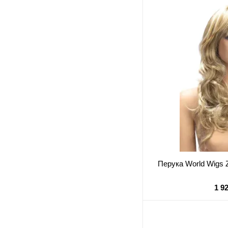
Перука World Wig
1 9