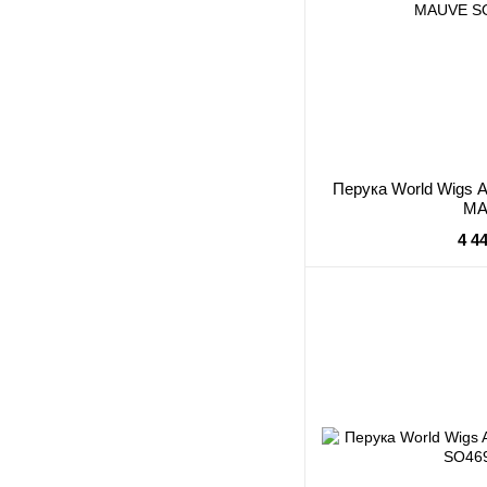
Перука World Wig
MA
4 4